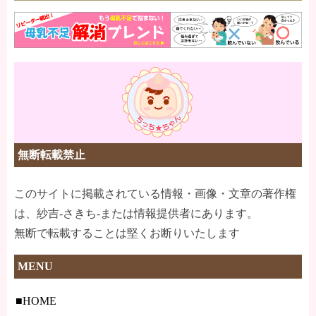
無断転載禁止
このサイトに掲載されている情報・画像・文章の著作権
は、紗吉-さきち-または情報提供者にあります。
無断で転載することは堅くお断りいたします
MENU
HOME