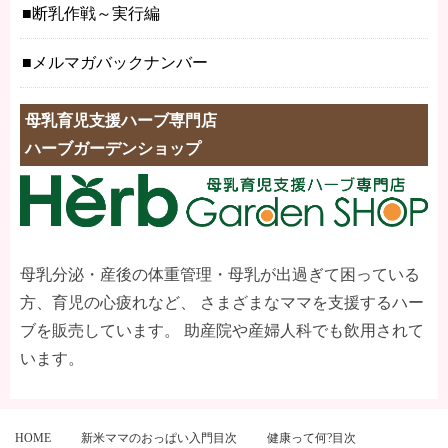
断乳作戦～実行編
メルマガバックナンバー
母乳育児支援ハーブ専門店
ハーブガーデンショップ
母乳分泌・産後の体重管理・母乳が出過ぎて困っている
方、育児の心疲れなど、 さまざまなママを支援するハー
ブを販売しています。 助産院や産婦人科でも飲用されて
います。
HOME
新米ママのおっぱい入門目次
健康って何?目次