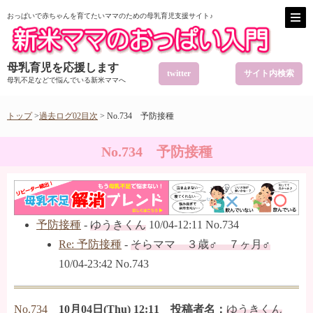
おっぱいで赤ちゃんを育てたいママのための母乳育児支援サイト♪
母乳育児を応援します
twitter
サイト内検索
母乳不足などで悩んでいる新米ママへ
トップ
>
過去ログ02目次
> No.734 予防接種
No.734 予防接種
予防接種
-
ゆうきくん
10/04-12:11 No.734
Re: 予防接種
-
そらママ ３歳♂ ７ヶ月♂
10/04-23:42 No.743
No.734
10月04日(Thu) 12:11 投稿者名：
ゆうきくん