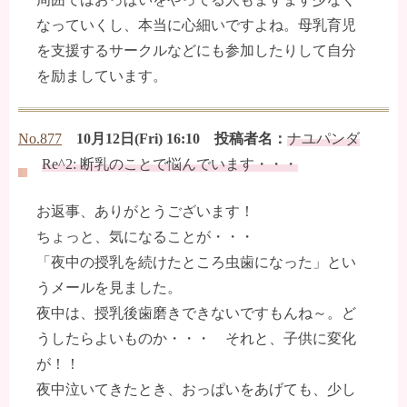
なっていくし、本当に心細いですよね。母乳育児
を支援するサークルなどにも参加したりして自分
を励ましています。
No.877
10月12日(Fri) 16:10 投稿者名：
ナユパンダ
Re^2: 断乳のことで悩んでいます・・・
お返事、ありがとうございます！
ちょっと、気になることが・・・
「夜中の授乳を続けたところ虫歯になった」とい
うメールを見ました。
夜中は、授乳後歯磨きできないですもんね～。ど
うしたらよいものか・・・ それと、子供に変化
が！！
夜中泣いてきたとき、おっぱいをあげても、少し