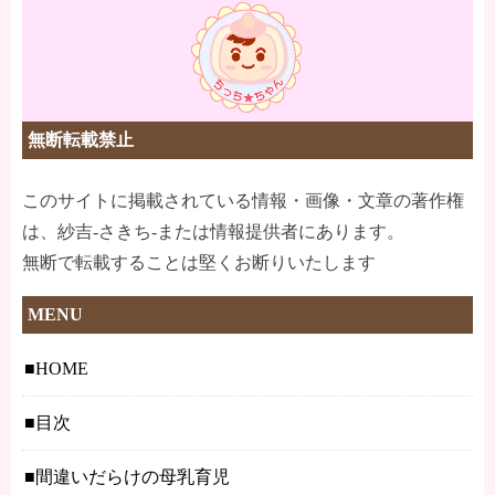
無断転載禁止
このサイトに掲載されている情報・画像・文章の著作権
は、紗吉-さきち-または情報提供者にあります。
無断で転載することは堅くお断りいたします
MENU
HOME
目次
間違いだらけの母乳育児