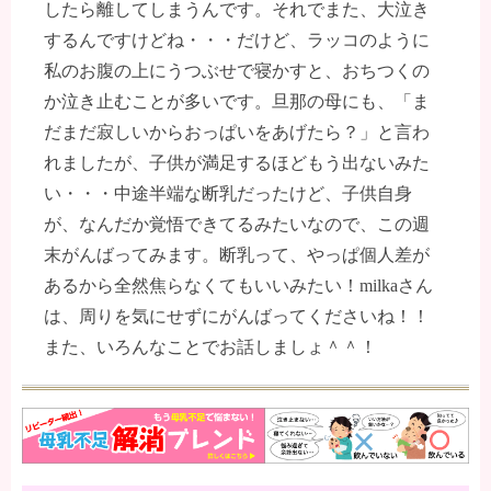
したら離してしまうんです。それでまた、大泣き
するんですけどね・・・だけど、ラッコのように
私のお腹の上にうつぶせで寝かすと、おちつくの
か泣き止むことが多いです。旦那の母にも、「ま
だまだ寂しいからおっぱいをあげたら？」と言わ
れましたが、子供が満足するほどもう出ないみた
い・・・中途半端な断乳だったけど、子供自身
が、なんだか覚悟できてるみたいなので、この週
末がんばってみます。断乳って、やっぱ個人差が
あるから全然焦らなくてもいいみたい！milkaさん
は、周りを気にせずにがんばってくださいね！！
また、いろんなことでお話しましょ＾＾！