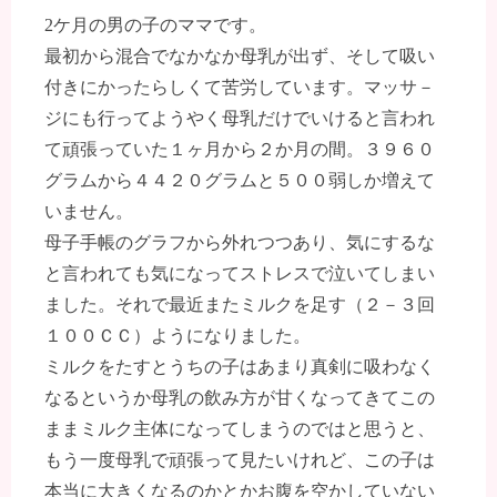
2ケ月の男の子のママです。
最初から混合でなかなか母乳が出ず、そして吸い
付きにかったらしくて苦労しています。マッサ－
ジにも行ってようやく母乳だけでいけると言われ
て頑張っていた１ヶ月から２か月の間。３９６０
グラムから４４２０グラムと５００弱しか増えて
いません。
母子手帳のグラフから外れつつあり、気にするな
と言われても気になってストレスで泣いてしまい
ました。それで最近またミルクを足す（２－３回
１００ＣＣ）ようになりました。
ミルクをたすとうちの子はあまり真剣に吸わなく
なるというか母乳の飲み方が甘くなってきてこの
ままミルク主体になってしまうのではと思うと、
もう一度母乳で頑張って見たいけれど、この子は
本当に大きくなるのかとかお腹を空かしていない