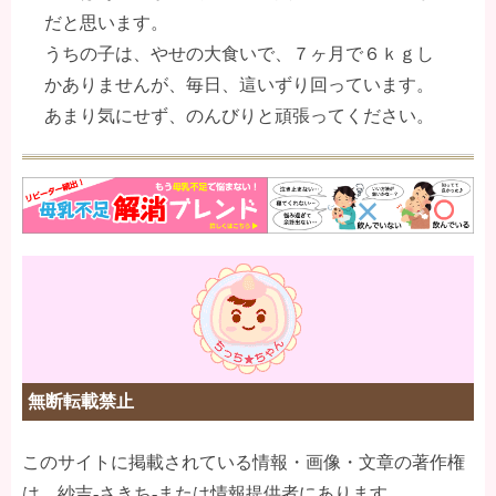
だと思います。
うちの子は、やせの大食いで、７ヶ月で６ｋｇし
かありませんが、毎日、這いずり回っています。
あまり気にせず、のんびりと頑張ってください。
無断転載禁止
このサイトに掲載されている情報・画像・文章の著作権
は、紗吉-さきち-または情報提供者にあります。