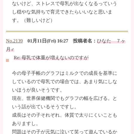
ないけど、ストレスで母乳が出なくなるっていう
し穏やな気持ちで育児できたらいいなと思いま
す。（難しいけど）
No.2139
01月11日(Fri) 16:27 投稿者名：
ひなた ７ヶ
月♂
Re: 母乳で体重が増えないのですが
今の母子手帳のグラフはミルクでの成長を基準に
しているので母乳での場合では、あまり気にしな
いほうが良いそうです。
現在、世界保健機関でもグラフの幅を広げる。と
いう話が出ているそうですし。
成長はその子それぞれ、体質で太りにくいことも
ありますし。
問題はその子が元気に泣いて笑って遊んでいるか