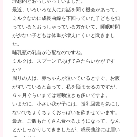
理想的とおっしゃっていました。
最近、いろいろな人にお話を聞く機会があって、
ミルクなのに成長曲線を下回っていた子どもを知
っているとおっしゃっている方がいて、睡眠時間
が少ない子どもは体重が増えにくいと聞きまし
た。
哺乳瓶の乳首が心配なのですね。
ミルクは、スプーンであげてみたらいかがです
か？
周りの人は、赤ちゃんが泣いているとすぐ、お腹
がすいていると言って、私を悩ませるのですが、
６ヶ月ぐらいまでは運動泣きも多いですよ。
いまだに、小さい我が子には、授乳回数を気にし
ないでちょくちょくおっぱいを飲ませています。
最近、ご飯もたくさん食べるようになって、なん
とかしっかりしてきましたが、成長曲線には届い