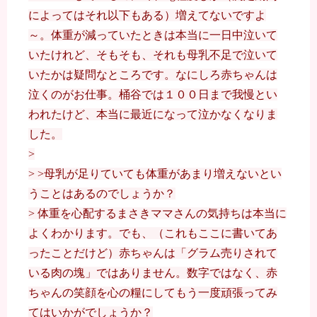
によってはそれ以下もある）増えてないですよ
～。体重が減っていたときは本当に一日中泣いて
いたけれど、そもそも、それも母乳不足で泣いて
いたかは疑問なところです。なにしろ赤ちゃんは
泣くのがお仕事。桶谷では１００日まで我慢とい
われたけど、本当に最近になって泣かなくなりま
した。
>
> >母乳が足りていても体重があまり増えないとい
うことはあるのでしょうか？
> 体重を心配するまさきママさんの気持ちは本当に
よくわかります。でも、（これもここに書いてあ
ったことだけど）赤ちゃんは「グラム売りされて
いる肉の塊」ではありません。数字ではなく、赤
ちゃんの笑顔を心の糧にしてもう一度頑張ってみ
てはいかがでしょうか？