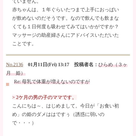
ていません。
赤ちゃんは、１年ぐらいたつまで上手におっぱい
が飲めないのだそうです。なので飲んでも飲まな
くても１日何度も吸わせてみてはいかがですか？
マッサージの助産婦さんにアドバイスいただいた
ことです。
No.2136
01月11日(Fri) 13:17 投稿者名：
ひらめ（３ヶ
月 姫）
Re: 母乳で体重が増えないのですが
> 2ケ月の男の子のママです。
こんにちは～、はじめまして。今日が「お食い初
め」の姫のダメははですぅ（誘惑に弱いの
で・・・）