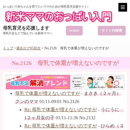
おっぱいで赤ちゃんを育てたいママのための母乳育児支援サイト♪
母乳育児を応援します
twitter
サイト内検索
母乳不足などで悩んでいる新米ママへ
トップ
>
過去ログ05目次
> No.2126 母乳で体重が増えないのですが
No.2126 母乳で体重が増えないのですが
母乳で体重が増えないのですが
-
まさき（２ヶ月）
クンのママ
01/11-09:01 No.2126
Re: 母乳で体重が増えないのですが
-
うにうに
1２ヶ月女の子
01/11-11:36 No.2132
Re: 母乳で体重が増えないのですが
-
ひらめ（３