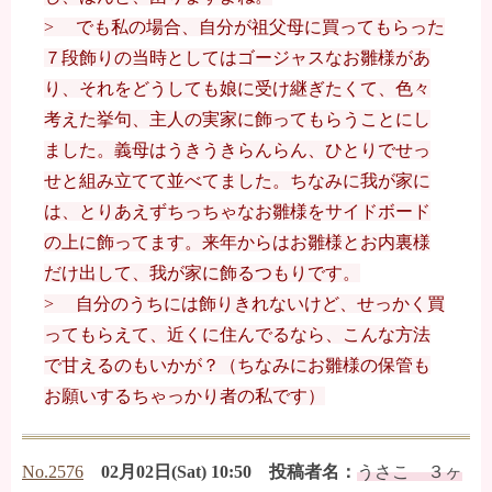
> でも私の場合、自分が祖父母に買ってもらった
７段飾りの当時としてはゴージャスなお雛様があ
り、それをどうしても娘に受け継ぎたくて、色々
考えた挙句、主人の実家に飾ってもらうことにし
ました。義母はうきうきらんらん、ひとりでせっ
せと組み立てて並べてました。ちなみに我が家に
は、とりあえずちっちゃなお雛様をサイドボード
の上に飾ってます。来年からはお雛様とお内裏様
だけ出して、我が家に飾るつもりです。
> 自分のうちには飾りきれないけど、せっかく買
ってもらえて、近くに住んでるなら、こんな方法
で甘えるのもいかが？（ちなみにお雛様の保管も
お願いするちゃっかり者の私です）
No.2576
02月02日(Sat) 10:50 投稿者名：
うさこ ３ヶ