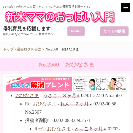
おっぱいで赤ちゃんを育てたいママのための母乳育児支援サイト♪
母乳育児を応援します
twitter
サイト内検索
母乳不足などで悩んでいる新米ママへ
トップ
>
過去ログ08目次
> No.2560 おひなさま
No.2560 おひなさま
おひなさま
-
うさこ ３ヶ月♀
02/01-22:50 No.2560
Re: おひなさま
-
れん ２ヶ月♀
02/02-00:58
No.2567
投稿者削除
- 02/02-08:33 N.2571
Re^2: おひなさま
-
ともこ６ヶ月♀
02/02-