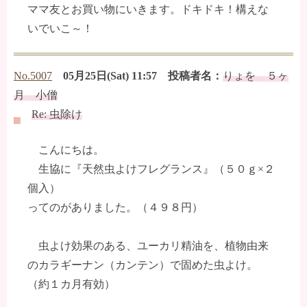
ママ友とお買い物にいきます。ドキドキ！構えな
いでいこ～！
No.5007
05月25日(Sat) 11:57 投稿者名：
りょを ５ヶ
月 小僧
Re: 虫除け
こんにちは。
生協に『天然虫よけフレグランス』（５０ｇ×２
個入）
ってのがありました。（４９８円）
虫よけ効果のある、ユーカリ精油を、植物由来
のカラギーナン（カンテン）で固めた虫よけ。
（約１カ月有効）