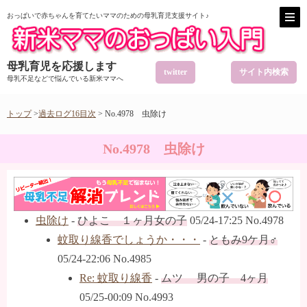
おっぱいで赤ちゃんを育てたいママのための母乳育児支援サイト♪
母乳育児を応援します
twitter
サイト内検索
母乳不足などで悩んでいる新米ママへ
トップ
>
過去ログ16目次
> No.4978 虫除け
No.4978 虫除け
虫除け
-
ひよこ １ヶ月女の子
05/24-17:25 No.4978
蚊取り線香でしょうか・・・
-
ともみ9ケ月♂
05/24-22:06 No.4985
Re: 蚊取り線香
-
ムツ 男の子 4ヶ月
05/25-00:09 No.4993