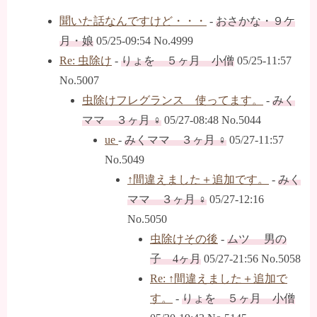
聞いた話なんですけど・・・
-
おさかな・９ケ
月・娘
05/25-09:54 No.4999
Re: 虫除け
-
りょを ５ヶ月 小僧
05/25-11:57
No.5007
虫除けフレグランス 使ってます。
-
みく
ママ ３ヶ月 ♀
05/27-08:48 No.5044
ue
-
みくママ ３ヶ月 ♀
05/27-11:57
No.5049
↑間違えました＋追加です。
-
みく
ママ ３ヶ月 ♀
05/27-12:16
No.5050
虫除けその後
-
ムツ 男の
子 4ヶ月
05/27-21:56 No.5058
Re: ↑間違えました＋追加で
す。
-
りょを ５ヶ月 小僧