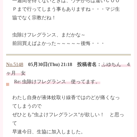
一週間を待てないときは、ウチからは遠いＣＯＯ
Ｐまで行ってしまう事もありますね・・・マジ生
協でなく宗教だね！
虫除けフレグランス、まだかな～
前回買えばよかった～～～～～後悔・・・
No.5148
05月30日(Thu) 21:18 投稿者名：
ふゆちん ４
ヶ月 女
Re: 虫除けフレグランス 使ってます。
わたし自身が液体蚊取り線香ではのどが痛くなっ
てしまうので
ぜひとも”虫よけフレグランス”が欲しい！ と思っ
て
早速今日、生協に加入しました。