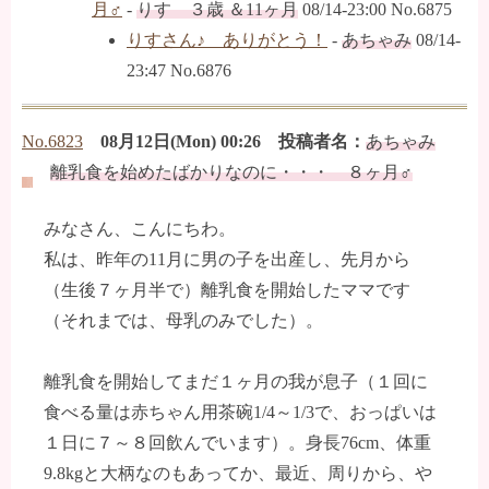
月♂
-
りす ３歳 ＆11ヶ月
08/14-23:00 No.6875
りすさん♪ ありがとう！
-
あちゃみ
08/14-
23:47 No.6876
No.6823
08月12日(Mon) 00:26 投稿者名：
あちゃみ
離乳食を始めたばかりなのに・・・ ８ヶ月♂
みなさん、こんにちわ。
私は、昨年の11月に男の子を出産し、先月から
（生後７ヶ月半で）離乳食を開始したママです
（それまでは、母乳のみでした）。
離乳食を開始してまだ１ヶ月の我が息子（１回に
食べる量は赤ちゃん用茶碗1/4～1/3で、おっぱいは
１日に７～８回飲んでいます）。身長76cm、体重
9.8kgと大柄なのもあってか、最近、周りから、や