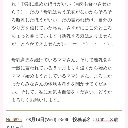
れ「中期に進めたほうがいい（≒肉も食べさせた
ら？）」だの「母乳はもう栄養がないからそろそ
ろ断乳したほうがいい」だの言われ続け、自分の
やり方を信じていた私も、さすがにここのところ
ちょっと参っています（断乳する気はありません
が、とうかできませんが(〃⌒ー⌒〃)ゞ ・・・）。
母乳育児を続けているママさん、そして離乳食を
一般に言われている５ヶ月よりも遅くから始めた
ママ（始めようとしているママ）さん、よろしか
ったらみなさんの体験＆考えを聞かせてくださ
い。そして、私に元気＆自信をください。どうか
よろしくお願いします。
No.6875
08月14日(Wed) 23:00 投稿者名：
りす ３歳
＆11ヶ月