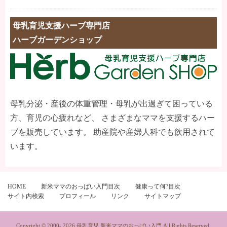
母乳育児支援ハーブ専門店
ハーブガーデンショップ
母乳分泌・産後の体重管理・母乳が出過ぎて困っている
方、育児の心疲れなど、 さまざまなママを支援するハー
ブを販売しています。 助産院や産婦人科でも飲用されて
います。
HOME
新米ママのおっぱい入門目次
健康って何?目次
サイト内検索
プロフィール
リンク
サイトマップ
Copyright © 2000-
2026
母乳育児 新米ママのおっぱい入門
All Rights Reserved.