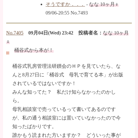
そうですか．．．
-
なな 10ヶ月♀
09/06-20:55 No.7493
No.7405
09月04日(Wed) 23:42 投稿者名：
なな 10ヶ月
♀
桶谷式から本が！
桶谷式乳房管理法研鑚会のＨＰを見ていたら、な
んと8月27日に「桶谷式 母乳で育てる本」が出版
されているではないですか！
みんな知ってた？ 私だけ知らなかったのかし
ら。
母乳相談室で売っているって書いてあるのです
が、私の通う相談室には置いていなかったので今
知ったばかりです。
誰かもう読まれた方いますか？ どういった事が