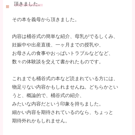
頂きました。
その本を義母から頂きました。
内容は桶谷式の簡単な紹介、母乳がでるしくみ、
妊娠中や出産直後、一ヶ月までの授乳や、
お母さんの食事やおっぱいトラブルなどなど、
数々の体験談を交えて書かれたものです。
これまでも桶谷式の本など読まれている方には、
物足りない内容かもしれませんね。どちらかとい
うと、概論的で、桶谷式の紹介、
みたいな内容だという印象を持ちました。
細かい内容を期待されているのなら、ちょっと
期待外れかもしれません。