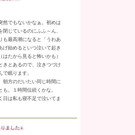
突然でもないかなぁ。初めは
を閉じているのにふふ～ん、
りも最高潮になると「うわあ
あげ始めるといつ泣いて起き
（はたから見ると怖いかも）
ときとあるので、泣きつづけ
んで眠ります。
。朝方のだいたい同じ時間に
とも。１時間位続くかな。
く日は私も寝不足で泣いてま
になりました♀