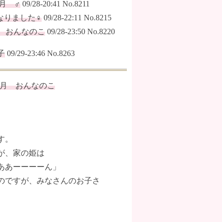
月 ♂
09/28-20:41 No.8211
になりました♀
09/28-22:11 No.8215
 おんなのこ
09/28-23:50 No.8220
子
09/29-23:46 No.8263
ヶ月 おんなのこ
す。
が、家の姫は
ああーーーーん」
のですが、みなさんのお子さ