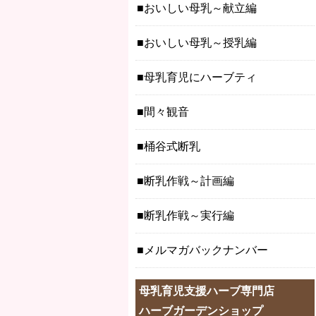
おいしい母乳～献立編
おいしい母乳～授乳編
母乳育児にハーブティ
間々観音
桶谷式断乳
断乳作戦～計画編
断乳作戦～実行編
メルマガバックナンバー
母乳育児支援ハーブ専門店
ハーブガーデンショップ