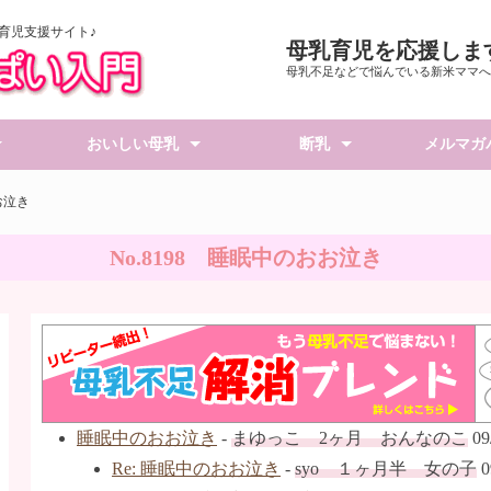
育児支援サイト♪
母乳育児を応援しま
母乳不足などで悩んでいる新米ママへ
おいしい母乳
断乳
メルマガ
い入門
母乳育児
てみよう
ブティ
い準備編
おいしい母乳～食材編
乳腺炎になったら
フォローアップミルク
桶谷式断乳
断乳作戦～計画編
断乳作戦～実行編
おいしい母乳～食材
おいしい母乳～献立
おいしい母乳～授乳
乳腺炎になったら
乳首が傷ついて痛い
フォローアップミル
夏場の赤ちゃん対策
離乳食について
お泣き
No.8198 睡眠中のおお泣き
睡眠中のおお泣き
-
まゆっこ 2ヶ月 おんなのこ
09
Re: 睡眠中のおお泣き
-
syo １ヶ月半 女の子
0