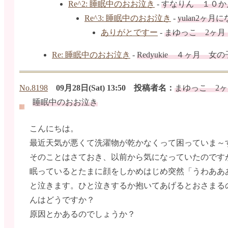
Re^2: 睡眠中のおお泣き
-
すなりん １０か
Re^3: 睡眠中のおお泣き
-
yulan2ヶ月
ありがとですー
-
まゆっこ 2ヶ月
Re: 睡眠中のおお泣き
-
Redyukie ４ヶ月 女の
No.8198
09月28日(Sat) 13:50 投稿者名：
まゆっこ 2
睡眠中のおお泣き
こんにちは。
最近天気が悪くて洗濯物が乾かなくって困っていま～
そのことはさておき、以前から気になっていたのです
眠っているとたまに顔をしかめはじめ突然「うわああ
と泣きます。ひと泣きするか抱いてあげるとおさまる
んはどうですか？
原因とかあるのでしょうか？