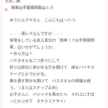
ヶ月 娘
簡単お手製寝間着は！？
ゆうたんママさん こんにちは～(^-^)
．．．遅レスなんですが．．．
保母をしている友人直伝の「簡単！？お手製寝間
着」はいかがでしょうか。
＊作り方は＊
バスタオルを二つ折りにして
折り山部分に首が出る穴を開けて 縁をバイヤス
テープとかでかがる。
腕を通す部分を開けて バスタオルの両脇を縫
う。（またはスナップ止め）
お子さんに パジャマを着せたら その上にすぽ
っとかぶせて オヤスミナサイ♪