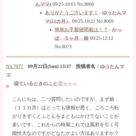
んママ(
09/25-10:01 No.8068
ありがとうございます！
-
ゆうたんマ
マ(11カ月）
09/25-10:21 No.8069
簡単お手製寝間着は！？
-
かっ
ぽ ５ヶ月 娘
09/25-12:12
No.8073
No.7977
09月22日(Sun) 13:37 投稿者名：
ゆうたんマ
マ
寝ているときのことで・・・
こんにちは。二つ質問したいのですが、まず娘
（１１カ月）はとっても寝相が悪く、ごろごろ転
がりきずくとふとんをまともにかけてないことが
多いです。これからの時期これでは風邪を引く可
能性大なのですがどなたかよい方法ありますか？