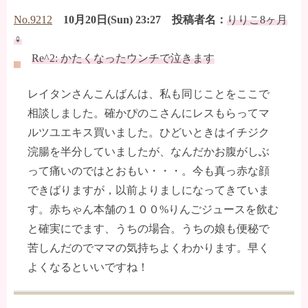
No.9212
10月20日(Sun) 23:27 投稿者名：
りりこ8ヶ月
♀
Re^2: かたくなったウンチで泣きます
レイタンさんこんばんは、私も同じことをここで
相談しました。確かぴのこさんにレスもらってマ
ルツユエキス買いました。ひどいときはイチジク
浣腸を半分していましたが、なんだかお腹がしぶ
って痛いのではとおもい・・・。今も真っ赤な顔
できばりますが，以前よりましになってきていま
す。赤ちゃん本舗の１００%りんごジュースを飲む
と確実にでます、うちの場合。うちの娘も便秘で
苦しんだのでママの気持ちよくわかります。早く
よくなるといいですね！