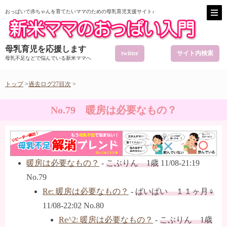
おっぱいで赤ちゃんを育てたいママのための母乳育児支援サイト♪
母乳育児を応援します
twitter
サイト内検索
母乳不足などで悩んでいる新米ママへ
トップ
>
過去ログ27目次
>
No.79 暖房は必要なもの？
暖房は必要なもの？
-
こぶりん 1歳
11/08-21:19
No.79
Re: 暖房は必要なもの？
-
ぱいぱい １１ヶ月♀
11/08-22:02 No.80
Re^2: 暖房は必要なもの？
-
こぶりん 1歳