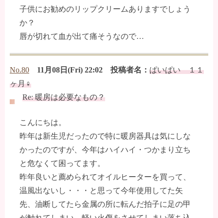
子供にお勧めのリップクリームありますでしょう
か？
唇が切れて血が出て痛そうなので…
No.80
11月08日(Fri) 22:02 投稿者名：
ぱいぱい １１
ヶ月♀
Re: 暖房は必要なもの？
こんにちは。
昨年は新生児だったので特に暖房器具は気にしな
かったのですが、今年はハイハイ・つかまり立ち
と危なくて困ってます。
昨年良いと薦められてオイルヒーターを買って、
温風出ないし・・・と思って今年使用してた矢
先、油断してたら金属の所に転んだ拍子に足の甲
が触れてしまい、軽い火傷をさせてしまい落ち込