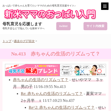
おっぱいで赤ちゃんを育てたいママのための母乳育児支援サイト♪
母乳育児を応援します
twitter
サイト内検索
母乳不足などで悩んでいる新米ママへ
トップ
>
過去ログ27目次
>
No.413 赤ちゃんの生活のリズムって？
赤ちゃんの生活のリズムって？
-
せいやママ ３ヶ
月 男の子
11/16-19:55 No.413
Re: 赤ちゃんの生活のリズムって？
-
夏実ママ
2ヶ月半 ♀
11/17-10:23 No.437
Re^2: 赤ちゃんの生活のリズムって？
-
せい