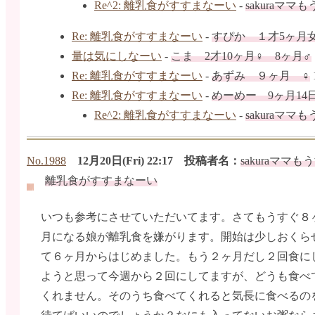
Re^2: 離乳食がすすまなーい
-
sakuraママ
Re: 離乳食がすすまなーい
-
すぴか １才5ヶ月
量は気にしなーい
-
こま 2才10ヶ月♀ 8ヶ月♂
Re: 離乳食がすすまなーい
-
あずみ ９ヶ月 ♀
Re: 離乳食がすすまなーい
-
めーめー 9ヶ月14
Re^2: 離乳食がすすまなーい
-
sakuraママ
No.1988
12月20日(Fri) 22:17 投稿者名：
sakuraママ
離乳食がすすまなーい
いつも参考にさせていただいてます。さてもうすぐ８
月になる娘が離乳食を嫌がります。開始は少しおくら
て６ヶ月からはじめました。もう２ヶ月だし２回食に
ようと思って今週から２回にしてますが、どうも食べ
くれません。そのうち食べてくれると気長に食べるの