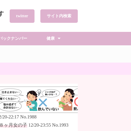
す
twitter
サイト内検索
バックナンバー
健康
編
編
編
ク
断乳まであと30日
断乳まであと29日
断乳まであと20日
断乳まであと9日
断乳まであと4日
断乳まであと1日
断乳1日目
断乳2日目
断乳3日目
断乳4日目
断乳5日目
断乳6日目
断乳11日目
断乳17日目
断乳18日目
断乳26日目
断乳から1ヶ月
★目次★健康って何?
生理について
布ナプキン
水分補給を考えよう
純石けんってなに？
純石けんをＧＥＴ♪
さぁ洗おう♪
紗吉の石けん達♪
手作りハーブ石けん
おっぱい修復計画
ストレス解消の魔法
ゴーヤを育てよう
/20-22:17 No.1988
８ヶ月女の子
12/20-23:55 No.1993