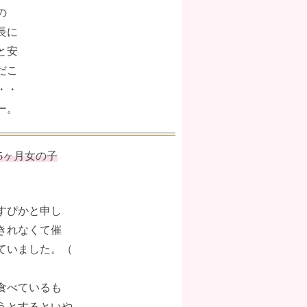
の
長に
と安
だこ
・・
ー。
5ヶ月女の子
すぴかと申し
きれなくて催
ていました。（
食べているも
うとするといや