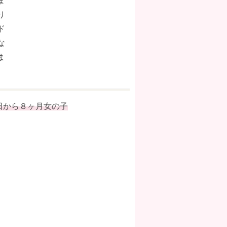
ま
り
ド
な
ま
日から８ヶ月女の子