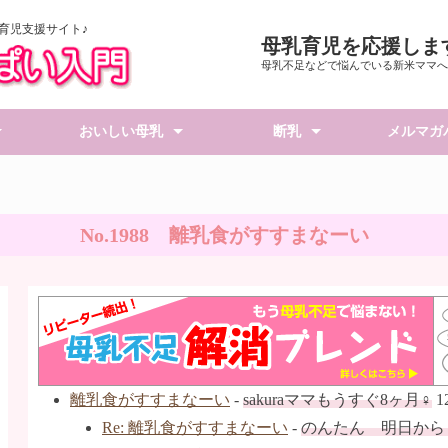
育児支援サイト♪
母乳育児を応援しま
母乳不足などで悩んでいる新米ママへ
おいしい母乳
断乳
メルマガ
い入門
母乳育児
てみよう
ブティ
い準備編
おいしい母乳～食材編
乳腺炎になったら
フォローアップミルク
桶谷式断乳
断乳作戦～計画編
断乳作戦～実行編
おいしい母乳～食材
おいしい母乳～献立
おいしい母乳～授乳
乳腺炎になったら
乳首が傷ついて痛い
フォローアップミル
夏場の赤ちゃん対策
離乳食について
No.1988 離乳食がすすまなーい
離乳食がすすまなーい
-
sakuraママもうすぐ8ヶ月♀
12
Re: 離乳食がすすまなーい
-
のんたん 明日から