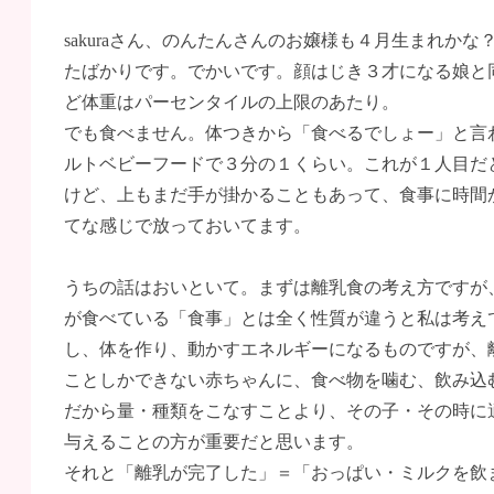
sakuraさん、のんたんさんのお嬢様も４月生まれか
たばかりです。でかいです。顔はじき３才になる娘と
ど体重はパーセンタイルの上限のあたり。
でも食べません。体つきから「食べるでしょー」と言
ルトベビーフードで３分の１くらい。これが１人目だ
けど、上もまだ手が掛かることもあって、食事に時間
てな感じで放っておいてます。
うちの話はおいといて。まずは離乳食の考え方ですが
が食べている「食事」とは全く性質が違うと私は考え
し、体を作り、動かすエネルギーになるものですが、
ことしかできない赤ちゃんに、食べ物を噛む、飲み込
だから量・種類をこなすことより、その子・その時に
与えることの方が重要だと思います。
それと「離乳が完了した」＝「おっぱい・ミルクを飲