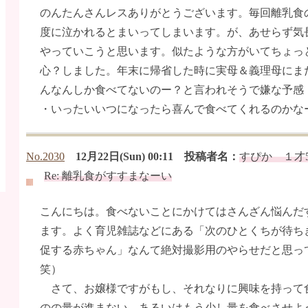
のんたんさんレスありがとうございます。毎回離乳食
度に泣かれるとまいってしまいます。が、あせらず気
やっていこうと思います。似たような方がいてちょっ
心？しました。年末に帰省した時に実母＆義理母にま
んなんしか食べてないのー？と言われそうで嫌な予感
・いったいいつになったら喜んで食べてくれるのかな
No.2030
12月22日(Sun) 00:11 投稿者名：
すぴか １才
Re: 離乳食がすすまなーい
こんにちは。食べないことにかけてはさんざん悩んだ
ます。よく育児雑誌などにある「次のひとくちが待ち
促する赤ちゃん」なんて絶対撮影用のやらせだと思っ
笑）
さて、お嬢様ですがもし、それなりに興味を持って
のの量が進まない、あるいはもう少し量を食べさせよ