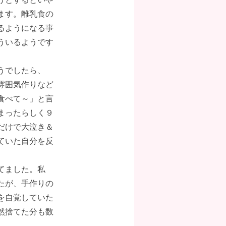
ます。離乳食の
るようになる事
ういるようです
うでしたら、
雰囲気作りなど
食べて～」と言
まったらしく９
だけで大泣き＆
ていた自分を反
てました。私
たが、手作りの
を自覚していた
然捨てた分も数