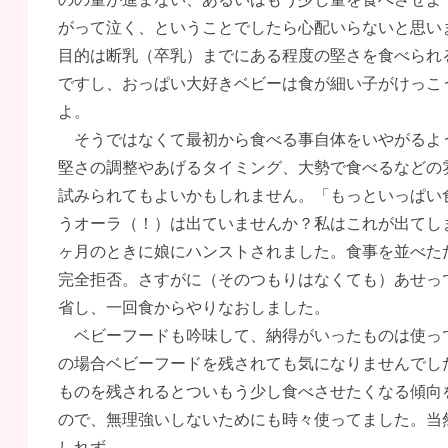
がって泣く、ということでしたら心配いらないと思い
目的は断乳（卒乳）までにある程度の堅さを食べられ
ですし、おっぱい大好きベビーは食が細い子がけっこ
よ。
そうではなくて最初から食べる事自体をいやがるよ
堅さの調整やあげるタイミング、大勢で食べるなどの
試みられてもよいかもしれません。「もっといっぱい
うオーラ（！）は出ていませんか？私はこれが出てし
ヶ月のときに娘にハンストされました。食事を並べた
完全拒否。さすがに（そのつもりはなくても）あせっ
省し、一回食からやりなおしました。
ベビーフードも吟味して、納得がいったものは使っ
の場合ベビーフードを残されても気になりませんでし
ものを残されるとついもう少し食べさせたくなる傾向
ので、無理強いしないためにも時々使ってました。当
しれず....。