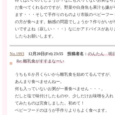
待てばいいのでしょうか？なにも入ってないお粥なら
だ食べてくれるのですが、野菜や白身魚も果汁も嫌が
ます・・・そして手作りのものより市販のベビーフー
の方が食べます。触感の問題でしょうか？作りがいが
いですよね（寂しい・・・）なにかアドバイスがあり
したらお願いします。
No.1993
12月20日(Fri) 23:55 投稿者名：
のんたん 明
Re: 離乳食がすすまなーい
うちも６か月くらいから離乳食を始めてるんですが、
あんまり食べませんねー。
何も入っていないお粥が一番食べません・・・。
だしと塩で味付けしたものや、少しだけお味噌を入れ
てみたものは完食しました。初めて！
ベビーフードのほうが手作りよりもよく食べます。