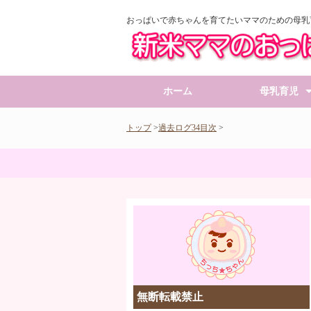
おっぱいで赤ちゃんを育てたいママのための母乳
ホーム
母乳育児
★目次★おっぱ
間違いだらけの
母乳不足を考え
母乳育児実践編
母乳育児にハー
プレママおっぱ
トップ
>
過去ログ34目次
>
無断転載禁止