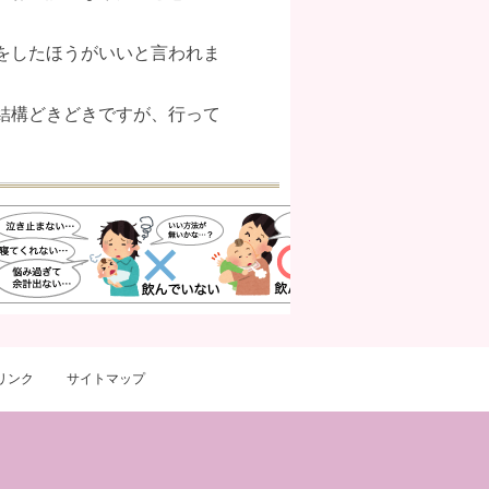
をしたほうがいいと言われま
結構どきどきですが、行って
リンク
サイトマップ