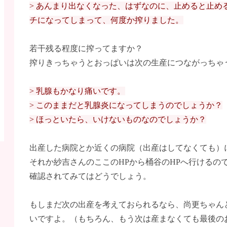
> あんまり出なくなった、はずなのに、止めると止め
チになってしまって、何度か搾りました。
若干残る程度に搾ってますか？
搾りきっちゃうとおっぱいは次の生産につながっちゃ
> 乳腺もかなり痛いです。
> このままだと乳腺炎になってしまうのでしょうか？
> ほっといたら、いけないものなのでしょうか？
出産した病院とか近くの病院（出産はしてなくても）
それか紗吉さんのここのHPから桶谷のHPへ行けるの
確認されてみてはどうでしょう。
もしまだ次の出産を考えておられるなら、尚更ちゃん
いですよ。（もちろん、もう次は産まなくても最後の