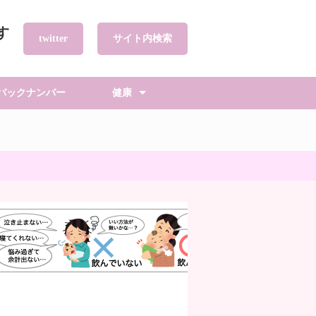
す
twitter
サイト内検索
バックナンバー
健康
編
編
編
ク
断乳まであと30日
断乳まであと29日
断乳まであと20日
断乳まであと9日
断乳まであと4日
断乳まであと1日
断乳1日目
断乳2日目
断乳3日目
断乳4日目
断乳5日目
断乳6日目
断乳11日目
断乳17日目
断乳18日目
断乳26日目
断乳から1ヶ月
★目次★健康って何?
生理について
布ナプキン
水分補給を考えよう
純石けんってなに？
純石けんをＧＥＴ♪
さぁ洗おう♪
紗吉の石けん達♪
手作りハーブ石けん
おっぱい修復計画
ストレス解消の魔法
ゴーヤを育てよう