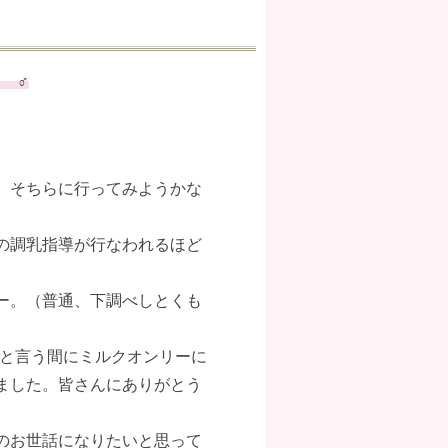
 ♂
、そちらに行ってみようかな
の調乳指導が行なわれるほど
ー。（普通、下調べしとくも
っと言う間にミルクオンリーに
ました。皆さんにありがとう
のお世話になりたいと思って