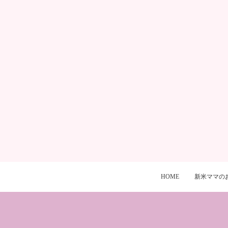
HOME
新米ママの