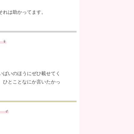
それは助かってます。
 ♀
いばいのほうにぜひ載せてく
、ひとことなにか言いたかっ
 ♂