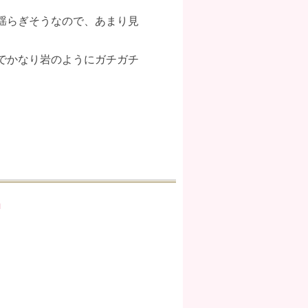
揺らぎそうなので、あまり見
でかなり岩のようにガチガチ
♀