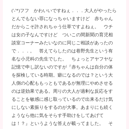
('-'*)フフ かわいいですねぇ．．．大人がやったら
とんでもない罪になっちゃいますけど 赤ちゃん
だからこそ許されちゃう仕草ですよねぇ。 ウチ
は女の子なんですけど ついこの間新聞の育児相
談室コーナーみたいなのに同じご相談があったの
で．．．。 答えてらしたのは巷野先生という有
名な小児科の先生でした。 ちょっとアヤフヤな
記憶で申し訳ないのですが『赤ちゃんは自分の体
を探検している時期。癖になるのでは？という大
人側の心配ももっともであるが無理にやめさせる
のは逆効果である。周りの大人が過剰な反応をす
ることを敏感に感じ取っているので出来るだけ気
にしない素振りをするのが大事。あまりにも続く
ようなら他に気をそらす手助けをしてあげて
は！？』というような答えが載ってました。 そ