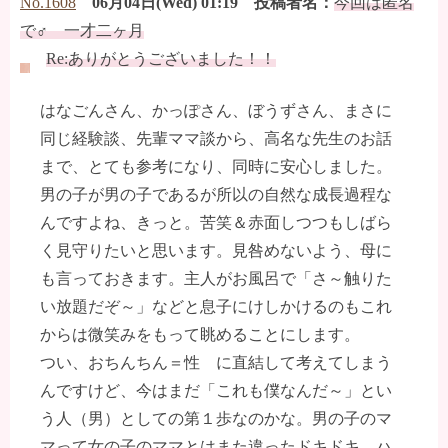
No.1608
06月04日(Wed) 01:19 投稿者名：
今回は匿名
で♂ 一才二ヶ月
Re:ありがとうございました！！
はなごんさん、かっぽさん、ぼうずさん、まさに
同じ経験談、先輩ママ談から、高名な先生のお話
まで、とても参考になり、同時に安心しました。
男の子が男の子であるが所以の自然な成長過程な
んですよね、きっと。苦笑＆赤面しつつもしばら
く見守りたいと思います。見咎めないよう、母に
も言っておきます。主人がお風呂で「さ～触りた
い放題だぞ～」などと息子にけしかけるのもこれ
からは微笑みをもって眺めることにします。
つい、おちんちん＝性 に直結して考えてしまう
んですけど、今はまだ「これも僕なんだ～」とい
う人（男）としての第１歩なのかな。男の子のマ
マって女の子のママとはまた違ったドキドキ、ハ