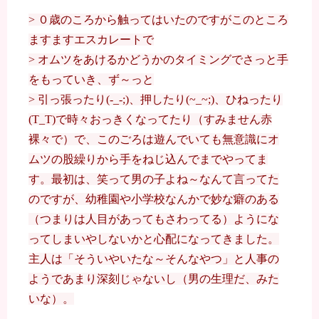
> ０歳のころから触ってはいたのですがこのところ
ますますエスカレートで
> オムツをあけるかどうかのタイミングでさっと手
をもっていき、ず～っと
> 引っ張ったり(-_-;)、押したり(~_~;)、ひねったり
(T_T)で時々おっきくなってたり（すみません赤
裸々で）で、このごろは遊んでいても無意識にオ
ムツの股繰りから手をねじ込んでまでやってま
す。最初は、笑って男の子よね～なんて言ってた
のですが、幼稚園や小学校なんかで妙な癖のある
（つまりは人目があってもさわってる）ようにな
ってしまいやしないかと心配になってきました。
主人は「そういやいたな～そんなやつ」と人事の
ようであまり深刻じゃないし（男の生理だ、みた
いな）。