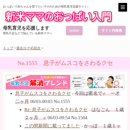
おっぱいで赤ちゃんを育てたいママのための母乳育児支援サイト♪
母乳育児を応援します
twitter
サイト内検索
母乳不足などで悩んでいる新米ママへ
トップ
>
過去ログ45目次
>
No.1555 息子がムスコをさわるクセ
息子がムスコをさわるクセ
-
今回は匿名で♂ 一才
二ヶ月
06/03-00:03 No.1555
Re: 息子がムスコをさわるクセ
-
はなごん １歳
２ヶ月 ♂
06/03-09:54 No.1564
この間新聞に載ってました
-
かっぽ １歳１ヶ