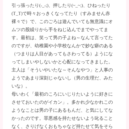
引っ張ったり(-_-;)、押したり(~_~;)、ひねったり
(T_T)で時々おっきくなってたり（すみません赤
裸々で）で、このごろは遊んでいても無意識にオ
ムツの股繰りから手をねじ込んでまでやってま
す。最初は、笑って男の子よね～なんて言ってた
のですが、幼稚園や小学校なんかで妙な癖のある
（つまりは人目があってもさわってる）ようにな
ってしまいやしないかと心配になってきました。
主人は「そういやいたな～そんなやつ」と人事の
ようであまり深刻じゃないし（男の生理だ、みた
いな）。
母いわく「最初のころにいじりたいように好きに
させておいたのがイカン」。多かれ少なかれこの
ようなことは男の子にあるもんだ、と気にしてな
かったのです。罪悪感を持たせないよう叱ること
なく、さりげなくおもちゃなど持たせて気をそら