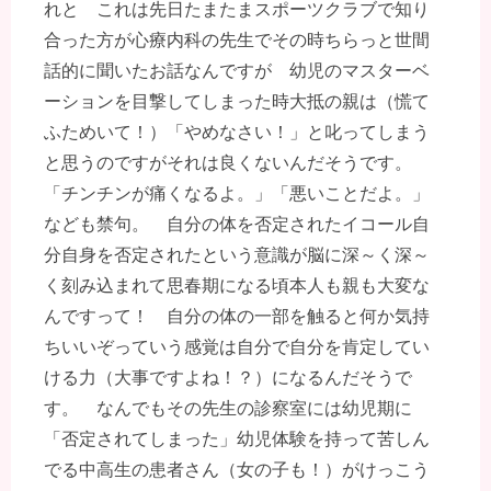
れと これは先日たまたまスポーツクラブで知り
合った方が心療内科の先生でその時ちらっと世間
話的に聞いたお話なんですが 幼児のマスターベ
ーションを目撃してしまった時大抵の親は（慌て
ふためいて！）「やめなさい！」と叱ってしまう
と思うのですがそれは良くないんだそうです。
「チンチンが痛くなるよ。」「悪いことだよ。」
なども禁句。 自分の体を否定されたイコール自
分自身を否定されたという意識が脳に深～く深～
く刻み込まれて思春期になる頃本人も親も大変な
んですって！ 自分の体の一部を触ると何か気持
ちいいぞっていう感覚は自分で自分を肯定してい
ける力（大事ですよね！？）になるんだそうで
す。 なんでもその先生の診察室には幼児期に
「否定されてしまった」幼児体験を持って苦しん
でる中高生の患者さん（女の子も！）がけっこう