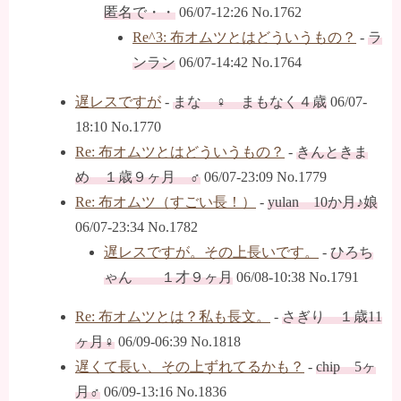
匿名で・・
06/07-12:26 No.1762
Re^3: 布オムツとはどういうもの？
-
ラ
ンラン
06/07-14:42 No.1764
遅レスですが
-
まな ♀ まもなく４歳
06/07-
18:10 No.1770
Re: 布オムツとはどういうもの？
-
きんときま
め １歳９ヶ月 ♂
06/07-23:09 No.1779
Re: 布オムツ（すごい長！）
-
yulan 10か月♪娘
06/07-23:34 No.1782
遅レスですが。その上長いです。
-
ひろち
ゃん １才９ヶ月
06/08-10:38 No.1791
Re: 布オムツとは？私も長文。
-
さぎり １歳11
ヶ月♀
06/09-06:39 No.1818
遅くて長い、その上ずれてるかも？
-
chip 5ヶ
月♂
06/09-13:16 No.1836