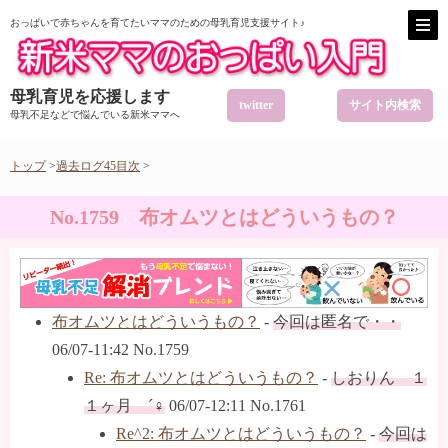
おっぱいで赤ちゃんを育てたいママのための母乳育児支援サイト♪
母乳育児を応援します
twitter
サイト内検索
母乳不足などで悩んでいる新米ママへ
トップ
>
過去ログ45目次
>
No.1759 布オムツとはどういうもの？
布オムツとはどういうもの？
-
今回は匿名で・・
06/07-11:42 No.1759
Re: 布オムツとはどういうもの？
-
しおりん １
１ヶ月 ´♀
06/07-12:11 No.1761
Re^2: 布オムツとはどういうもの？
-
今回は