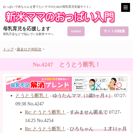
おっぱいで赤ちゃんを育てたいママのための母乳育児支援サイト♪
母乳育児を応援します
twitter
サイト内検索
母乳不足などで悩んでいる新米ママへ
トップ
>
過去ログ49目次
>
No.4247 とうとう断乳！
とうとう断乳！
-
ゆうたんママ（1歳9ヶ月♀）
07/27-
09:38 No.4247
Re: とうとう断乳！
-
すみません匿名で
07/27-
14:25 No.4254
Re: とうとう断乳！
-
ひろちゃん １才11ヶ月