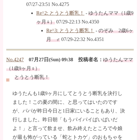
07/27-23:51 No.4275
Re^2: とうとう断乳！
-
ゆうたんママ（1歳9
ヶ月♀）
07/29-22:13 No.4350
Re^3: とうとう断乳！
-
のぞみ 2歳6ヶ
月 ♂
07/29-22:32 No.4351
No.4247
07月27日(Sun) 09:38 投稿者名：
ゆうたんママ
（1歳9ヶ月♀）
とうとう断乳！
ゆうたんも1歳9ヶ月にしてとうとう断乳を決行し
ました！この夏の間に、と思ってはいたのです
が、パパが昨日今日と1日家にいることもあり、決
行しました。昨日朝「もうパイパイばいばいだ
よ！」と言って飲ませ、飲み終えたところで今娘
が最も怖がっている「蛇とトカゲ」のおもちゃを