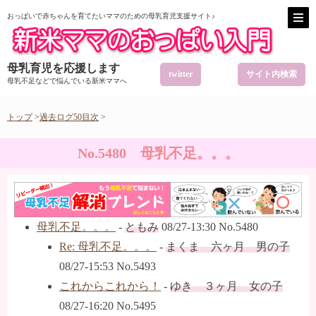
おっぱいで赤ちゃんを育てたいママのための母乳育児支援サイト♪
母乳育児を応援します
twitter
サイト内検索
母乳不足などで悩んでいる新米ママへ
トップ
>
過去ログ50目次
>
No.5480 母乳不足。。。
母乳不足。。。
-
ともみ
08/27-13:30 No.5480
Re: 母乳不足。。。
-
まくま 六ヶ月 男の子
08/27-15:53 No.5493
これからこれから！
-
ゆき ３ヶ月 女の子
08/27-16:20 No.5495