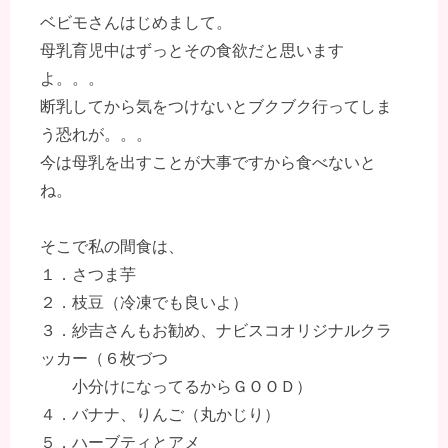
ベビモさんはじめまして。
母乳育児中はずっとその食欲だと思います
よ。。。
断乳してから気をつけないとブクブク行ってしま
う恐れが。。。
今は母乳を出すことが大事ですから食べないと
ね。
そこで私の間食は、
１．さつま芋
２．枝豆（冷凍でも良いよ）
３．紗吉さんもお勧め、ナビスコオリジナルクラ
ッカー（６枚づつ
小分けになってるからＧＯＯＤ）
４．バナナ、りんご（丸かじり）
５．ハーブティとアメ