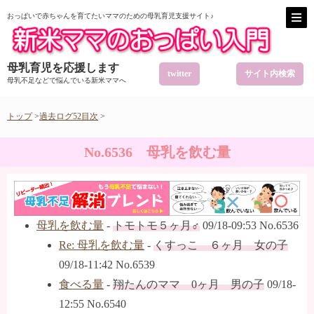
おっぱいで赤ちゃんを育てたいママのための母乳育児支援サイト♪
母乳育児を応援します
twitter
サイト内検索
母乳不足などで悩んでいる新米ママへ
トップ
>
過去ログ52目次
>
No.6536 母乳を飲む量
母乳を飲む量
-
トモトモ５ヶ月♂
09/18-09:53 No.6536
Re: 母乳を飲む量
-
くすっこ ６ヶ月 女の子
09/18-11:42 No.6539
食べる量
-
翔たんのママ 0ヶ月 男の子
09/18-
12:55 No.6540