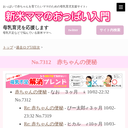
おっぱいで赤ちゃんを育てたいママのための母乳育児支援サイト♪
母乳育児を応援します
twitter
サイト内検索
母乳不足などで悩んでいる新米ママへ
トップ
>
過去ログ53目次
>
No.7312 赤ちゃんの便秘
赤ちゃんの便秘
-
なお ３ヶ月 ♀
10/02-22:32
No.7312
Re: 赤ちゃんの便秘
-
ぴー太郎♂３ヶ月
10/02-
23:32 No.7319
Re: 赤ちゃんの便秘
-
ヒカル ♂10ヶ月
10/03-