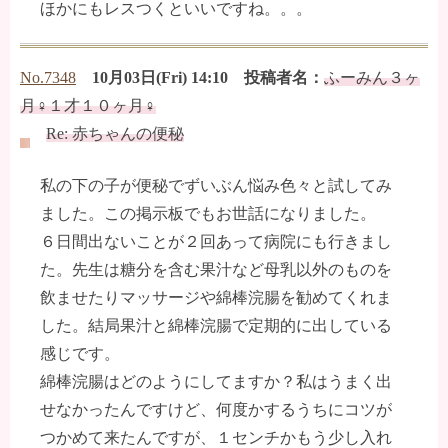
ほかにもレスつくといいですね。。。
No.7348
10月03日(Fri) 14:10 投稿者名：
ふーみん３ヶ
月♀１才１０ヶ月♀
Re: 赤ちゃんの便秘
私の下の子が便秘でずいぶん悩み色々と試してみ
ました。この掲示板でもお世話になりました。
６日間出ないことが２回あって病院にも行きまし
た。先生は糖分を含む果汁など母乳以外のものを
飲ませたりマッサージや綿棒浣腸を勧めてくれま
した。結局果汁と綿棒浣腸で定期的に出している
感じです。
綿棒浣腸はどのようにしてますか？私はうまく出
せなかったんですけど、何度かするうちにコツが
つかめて来たんですが、１センチかもう少し入れ