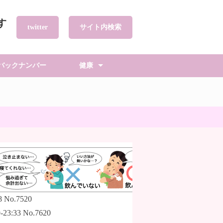
す
twitter
サイト内検索
バックナンバー
健康
編
編
編
ク
断乳まであと30日
断乳まであと29日
断乳まであと20日
断乳まであと9日
断乳まであと4日
断乳まであと1日
断乳1日目
断乳2日目
断乳3日目
断乳4日目
断乳5日目
断乳6日目
断乳11日目
断乳17日目
断乳18日目
断乳26日目
断乳から1ヶ月
★目次★健康って何?
生理について
布ナプキン
水分補給を考えよう
純石けんってなに？
純石けんをＧＥＴ♪
さぁ洗おう♪
紗吉の石けん達♪
手作りハーブ石けん
おっぱい修復計画
ストレス解消の魔法
ゴーヤを育てよう
8 No.7520
-23:33 No.7620