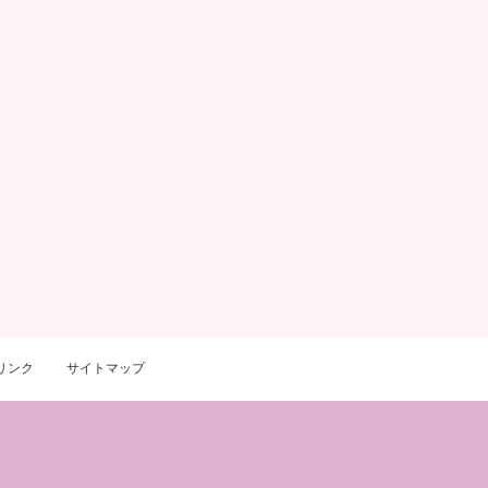
リンク
サイトマップ