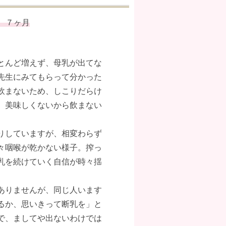
 ７ヶ月
とんど増えず、母乳が出てな
先生にみてもらって分かった
飲まないため、しこりだらけ
。美味しくないから飲まない
りしていますが、相変わらず
々咽喉が乾かない様子。搾っ
乳を続けていく自信が時々揺
ありませんが、同じ人います
るか、思いきって断乳を」と
で、ましてや出ないわけでは