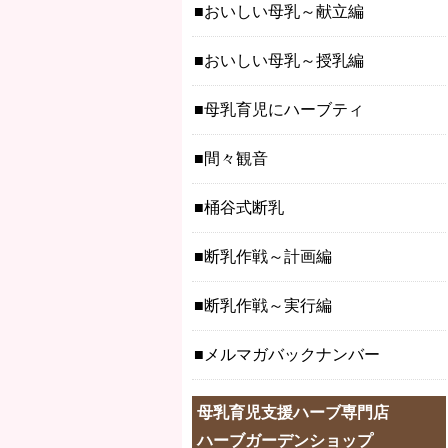
おいしい母乳～献立編
おいしい母乳～授乳編
母乳育児にハーブティ
間々観音
桶谷式断乳
断乳作戦～計画編
断乳作戦～実行編
メルマガバックナンバー
母乳育児支援ハーブ専門店
ハーブガーデンショップ