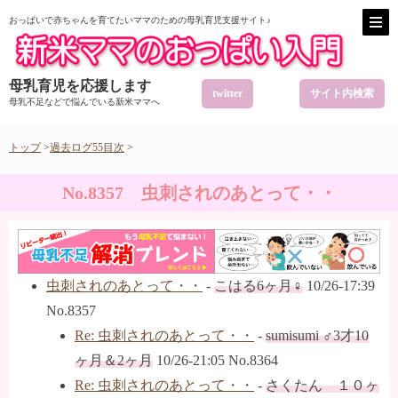
おっぱいで赤ちゃんを育てたいママのための母乳育児支援サイト♪
母乳育児を応援します
twitter
サイト内検索
母乳不足などで悩んでいる新米ママへ
トップ
>
過去ログ55目次
>
No.8357 虫刺されのあとって・・
虫刺されのあとって・・
-
こはる6ヶ月♀
10/26-17:39
No.8357
Re: 虫刺されのあとって・・
-
sumisumi ♂3才10
ヶ月＆2ヶ月
10/26-21:05 No.8364
Re: 虫刺されのあとって・・
-
さくたん １０ヶ