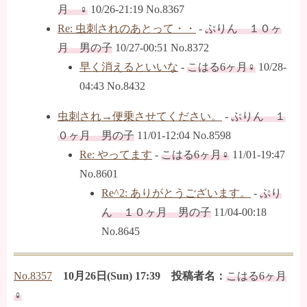
月 ♀
10/26-21:19 No.8367
Re: 虫刺されのあとって・・
-
ぷりん １０ヶ
月 男の子
10/27-00:51 No.8372
早く消えるといいな
-
こはる6ヶ月♀
10/28-
04:43 No.8432
虫刺され→便乗させてください。
-
ぷりん １
０ヶ月 男の子
11/01-12:04 No.8598
Re: やってます
-
こはる6ヶ月♀
11/01-19:47
No.8601
Re^2: ありがとうございます。
-
ぷり
ん １０ヶ月 男の子
11/04-00:18
No.8645
No.8357
10月26日(Sun) 17:39 投稿者名：
こはる6ヶ月
♀