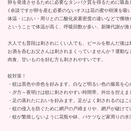
卵を発達させるために必要なタンパク質を得るために吸血し
(余談ですが卵を産む必要のないオスは花の蜜や樹液を吸いま
体温・におい・周りとの二酸化炭素密度の違いなどで獲物を
ということで体温が高く、呼吸回数が多い、新陳代謝が激し
大人でも普段は刺されにくい人でも、ビールを飲んだ後は刺
お酒を呑むお父さんは刺されまくっていませんか？運動など
肉食、甘いものを好む方も刺されやすいです。

蚊対策！ 

・蚊は黒色や赤色を好みます。白など明るい色の服装を心が
・夕方～夜明けは蚊に刺されやすい時間帯。外出を控えまし
・足の蒸れたにおいを好みます。足がよく刺されるのはこの
・蚊の侵入を防ぐために網戸の戸締まりや、網戸が破けてい
・蚊が繁殖しないように花瓶や鉢、バケツなど家周りの水溜