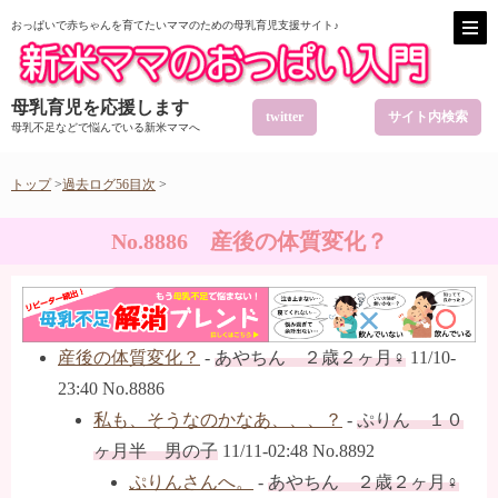
おっぱいで赤ちゃんを育てたいママのための母乳育児支援サイト♪
母乳育児を応援します
twitter
サイト内検索
母乳不足などで悩んでいる新米ママへ
トップ
>
過去ログ56目次
>
No.8886 産後の体質変化？
産後の体質変化？
-
あやちん ２歳２ヶ月♀
11/10-
23:40 No.8886
私も、そうなのかなあ、、、？
-
ぷりん １０
ヶ月半 男の子
11/11-02:48 No.8892
ぷりんさんへ。
-
あやちん ２歳２ヶ月♀