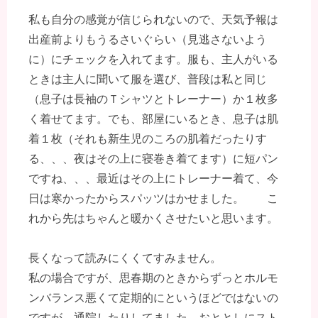
私も自分の感覚が信じられないので、天気予報は
出産前よりもうるさいぐらい（見逃さないよう
に）にチェックを入れてます。服も、主人がいる
ときは主人に聞いて服を選び、普段は私と同じ
（息子は長袖のＴシャツとトレーナー）か１枚多
く着せてます。でも、部屋にいるとき、息子は肌
着１枚（それも新生児のころの肌着だったりす
る、、、夜はその上に寝巻き着てます）に短パン
ですね、、、最近はその上にトレーナー着て、今
日は寒かったからスパッツはかせました。 こ
れから先はちゃんと暖かくさせたいと思います。
長くなって読みにくくてすみません。
私の場合ですが、思春期のときからずっとホルモ
ンバランス悪くて定期的にというほどではないの
ですが、通院したりしてました。おととしにスト