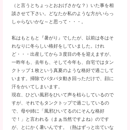
（と言うとちょっとおおげさかな？）いた事を相
談させて下さい。どなたか私のような方がいらっ
しゃらないかな～と思って・・・。
私はもともと『暑がり』でしたが、以前は冬はそ
れなりに冬らしい格好をしていました。けれ
ど・・・出産してから３度目の冬を迎えますが、
一昨年も、去年も、そして今年も、自宅ではタン
クトップ１枚という真夏のような格好で過ごして
います。掃除でバタバタ動き回っただけで、顔に
汗をかいてしまいます。
現在、ひどい風邪をひいて声を枯らしているので
すが、それでもタンクトップで過ごしているの
で、母や姉に「風邪ひいてるのにそんな格好
で！」と言われる（まぁ当然ですよね）のです
が、とにかく暑いんです。（熱はずっと出ていな