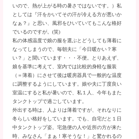
いので、熱が上がる時の暑さではないです。）私
としては『汗をかいてその汗が冷える方が悪いか
なぁ？』と思い、風邪をひいていてもこんな格好
でいるのですが。(笑)
私の体感温度で娘の服を選ぶとどうしても薄着に
なってしまうので、毎朝夫に「今日暖かい？寒
い？」と聞いています・・・不便。とりあえず、
娘を基準に考えて、室内では比較的身軽な服装
（＝薄着）にさせて後は暖房器具で一般的な温度
に調整するようにしています。娘や夫に丁度良い
室温にすると私が暑いので、私１人、今年もまた
タンクトップで過ごしています。
外出する時は、人よりは薄着ですが、それなりに
冬らしい格好をしています。でも、自宅だと１日
中タンクトップ姿。宅急便の人や近所の方が来た
時、みなさん「まぁ！寒そうな！」と驚かれるの