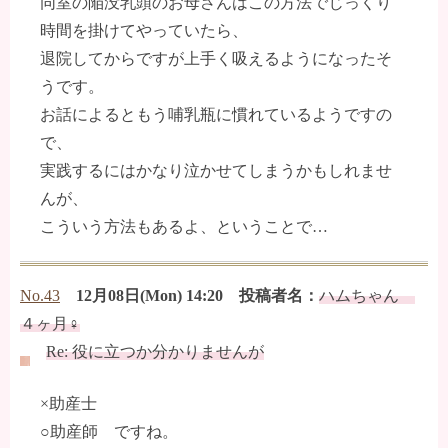
同室の陥没乳頭のお母さんはこの方法でじっくり
時間を掛けてやっていたら、
退院してからですが上手く吸えるようになったそ
うです。
お話によるともう哺乳瓶に慣れているようですの
で、
実践するにはかなり泣かせてしまうかもしれませ
んが、
こういう方法もあるよ、ということで…
No.43
12月08日(Mon) 14:20 投稿者名：
ハムちゃん
４ヶ月♀
Re: 役に立つか分かりませんが
×助産士
○助産師 ですね。