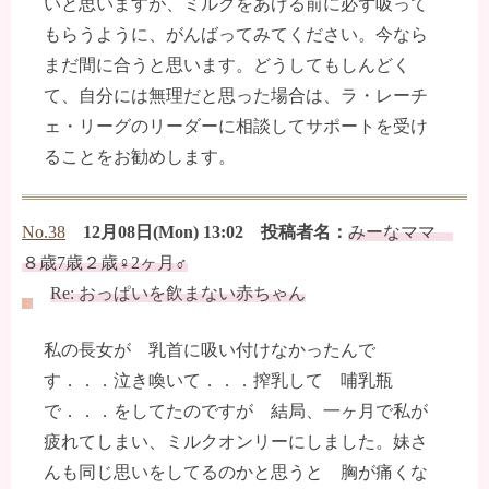
いと思いますが、ミルクをあげる前に必ず吸って
もらうように、がんばってみてください。今なら
まだ間に合うと思います。どうしてもしんどく
て、自分には無理だと思った場合は、ラ・レーチ
ェ・リーグのリーダーに相談してサポートを受け
ることをお勧めします。
No.38
12月08日(Mon) 13:02 投稿者名：
みーなママ
８歳7歳２歳♀2ヶ月♂
Re: おっぱいを飲まない赤ちゃん
私の長女が 乳首に吸い付けなかったんで
す．．．泣き喚いて．．．搾乳して 哺乳瓶
で．．．をしてたのですが 結局、一ヶ月で私が
疲れてしまい、ミルクオンリーにしました。妹さ
んも同じ思いをしてるのかと思うと 胸が痛くな