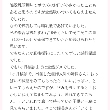
陥没乳頭気味でボウズのお口が小さかったことも
あると思うのですが全然吸い付いてもらえません
でしたね。
なので搾乳しては哺乳瓶であげていました。
私の場合は搾乳すれば10分くらいでそこそこの量
（100～120）が確保できていたため続けられたと
思います。
でもなんとか直接授乳にしたくてずっと試行錯誤
でした。
でも1ヶ月検診までは全然ダメでした。
1ヶ月検診で、出産した産婦人科の婦長さんにおっ
ぱいの状態をみてもらったら「いいおっぱい」と
いってもらえたのですが、状況を説明すると「お
かしいねぇ？飲ませてみよう、連れてきてごら
ん。」といわれて廊下で待っていた子供と一緒に
見てもらいました。そこで婦長さんが「いくよ