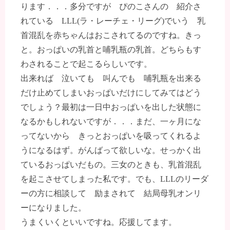
ります．．．多分ですが ぴのこさんの 紹介さ
れている LLL(ラ・レーチェ・リーグ)でいう 乳
首混乱を赤ちゃんはおこされてるのですね。きっ
と。おっぱいの乳首と哺乳瓶の乳首。どちらもす
わされることで起こるらしいです。
出来れば 泣いても 叫んでも 哺乳瓶を出来る
だけ止めてしまいおっぱいだけにしてみてはどう
でしょう？最初は一日中おっぱいを出した状態に
なるかもしれないですが．．．まだ、一ヶ月にな
ってないから きっとおっぱいを吸ってくれるよ
うになるはず。がんばって欲しいな。せっかく出
ているおっぱいだもの。三女のときも、乳首混乱
を起こさせてしまった私です。でも、LLLのリーダ
ーの方に相談して 励まされて 結局母乳オンリ
ーになりました。
うまくいくといいですね。応援してます。