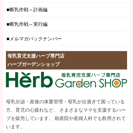
断乳作戦～計画編
断乳作戦～実行編
メルマガバックナンバー
母乳育児支援ハーブ専門店
ハーブガーデンショップ
母乳分泌・産後の体重管理・母乳が出過ぎて困っている
方、育児の心疲れなど、 さまざまなママを支援するハー
ブを販売しています。 助産院や産婦人科でも飲用されて
います。