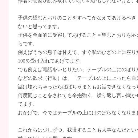
作者の意図が読み取れていないのかもしれないけど、
子供の望むとおりのことをすべてかなえてあげるべき
ないと思ってます。
子供を全面的に受容してあげること＝望むとおりを応
らです。
例えばうちの息子は甘えて、すぐ私のひざの上に座り
100％受け入れてあげてます。
でも例えば電話をいじりたい、テーブルの上にのぼり
などの欲求（行動）は、「テーブルの上に上ったら自
話は壊れちゃったらばばちゃまともお話できなくなっ
何度同じことをされても辛抱強く、繰り返し言い聞か
てます。
おかげで、今ではテーブルの上にはのぼらなくなりま
これからは少しずつ、我慢することも大事なんだとい