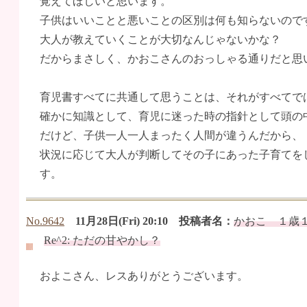
覚えてほしいと思います。
子供はいいことと悪いことの区別は何も知らないので
大人が教えていくことが大切なんじゃないかな？
だからまさしく、かおこさんのおっしゃる通りだと思
育児書すべてに共通して思うことは、それがすべてで
確かに知識として、育児に迷った時の指針として頭の
だけど、子供一人一人まったく人間が違うんだから、
状況に応じて大人が判断してその子にあった子育てを
す。
No.9642
11月28日(Fri) 20:10 投稿者名：
かおこ １歳
Re^2: ただの甘やかし？
およこさん、レスありがとうございます。