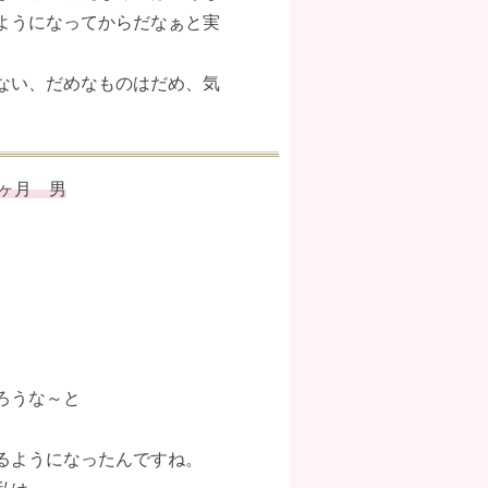
ようになってからだなぁと実
ない、だめなものはだめ、気
ヶ月 男
、
ろうな～と
るようになったんですね。