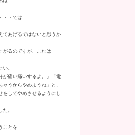
私は
・・・では
えてあげるではないと思うか
たがるのですが、これは
たい。
分が痛い痛いするよ。」「電
ちゃうからやめようね」と、
せをしてやめさせるようにし
した。
うことを