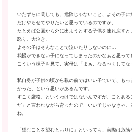
いたずらに関しても、危険じゃないこと、よその子に
だけやらせてやりたいと思っているのですが、
たとえば公園から外に出ようとする子供を連れ戻すと
怒り、大泣き。
よその子はそんなことで泣いたりしないのに…
我慢ができない子になってしまったのかなぁと思って
こういう様子を見て、実母は「まぁ、なるべくしてな
私自身が子供の頃から親の前ではいい子でいて、もっ
かった、という思いがあるんです。
すごく厳格、というわけではないんですが、ことある
だ」と言われながら育ったので、いい子じゃなきゃ、
ね。
「望むことを望むとおりに」といっても、実際は危険