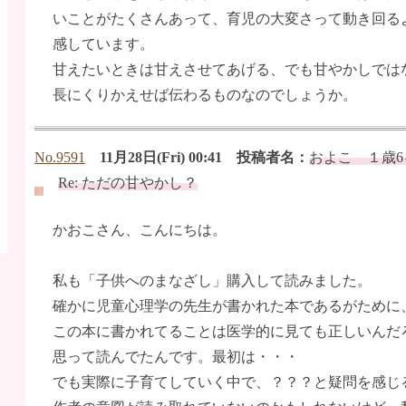
いことがたくさんあって、育児の大変さって動き回る
感しています。
甘えたいときは甘えさせてあげる、でも甘やかしでは
長にくりかえせば伝わるものなのでしょうか。
No.9591
11月28日(Fri) 00:41 投稿者名：
およこ １歳6
Re: ただの甘やかし？
かおこさん、こんにちは。
私も「子供へのまなざし」購入して読みました。
確かに児童心理学の先生が書かれた本であるがために
この本に書かれてることは医学的に見ても正しいんだ
思って読んでたんです。最初は・・・
でも実際に子育てしていく中で、？？？と疑問を感じ