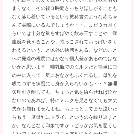
まりなく、その後３時間きっちりほしがることも
なく落ち着いているという教科書のような赤ちゃ
んて実際にいるんでしょうか・・。まだ３カ月く
らいでは十分な量をすばやく飲み干すことや、満
腹感を覚えることや、抱っこされておっぱいをく
わえるということ以外の快感もある、などのこと
への発達の程度にはかなり個人差があるのではな
いかと思います。哺乳瓶でのミルクだと簡単に口
の中に入って一気におなかもふくれるし、母乳を
吸てつする練習にも身が入らないかも・・？無理
矢理引き離しても、ちょっと気を紛らせれば泣か
ないのであれば、特にミルクを足さなくても大丈
夫かも知れませんよね。ちょっとしてまた泣いた
らもう一度母乳にトライ、というのを繰り返すと
か。なんとなく印象ですが（どうかお気を悪くし
ないでくださいね）マニュアルにとらわれてしま