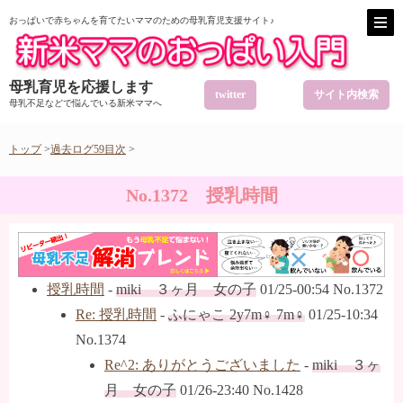
おっぱいで赤ちゃんを育てたいママのための母乳育児支援サイト♪
母乳育児を応援します
twitter
サイト内検索
母乳不足などで悩んでいる新米ママへ
トップ
>
過去ログ59目次
>
No.1372 授乳時間
授乳時間
-
miki ３ヶ月 女の子
01/25-00:54 No.1372
Re: 授乳時間
-
ふにゃこ 2y7m♀ 7m♀
01/25-10:34
No.1374
Re^2: ありがとうございました
-
miki ３ヶ
月 女の子
01/26-23:40 No.1428