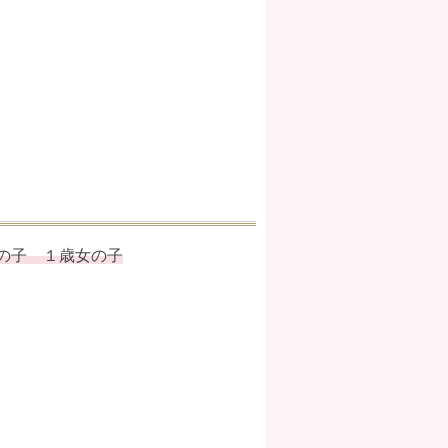
の子 １歳女の子