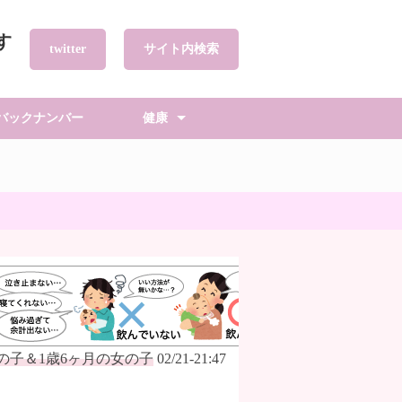
す
twitter
サイト内検索
バックナンバー
健康
編
編
編
ク
断乳まであと30日
断乳まであと29日
断乳まであと20日
断乳まであと9日
断乳まであと4日
断乳まであと1日
断乳1日目
断乳2日目
断乳3日目
断乳4日目
断乳5日目
断乳6日目
断乳11日目
断乳17日目
断乳18日目
断乳26日目
断乳から1ヶ月
★目次★健康って何?
生理について
布ナプキン
水分補給を考えよう
純石けんってなに？
純石けんをＧＥＴ♪
さぁ洗おう♪
紗吉の石けん達♪
手作りハーブ石けん
おっぱい修復計画
ストレス解消の魔法
ゴーヤを育てよう
の子＆1歳6ヶ月の女の子
02/21-21:47