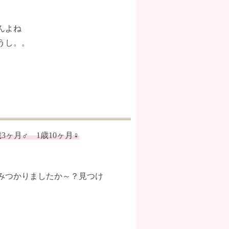
んよね
うし。。
。
3ヶ月♂ 1歳10ヶ月♀
みつかりましたか～？見つけ