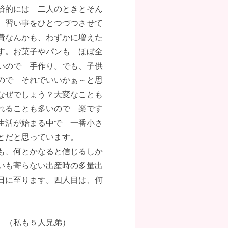
済的には 二人のときとそん
 習い事をひとつづつさせて
費なんかも、わずかに増えた
す。お菓子やパンも ほぼ全
いので 手作り。でも、子供
ので それでいいかぁ～と思
なぜでしょう？大変なことも
れることも多いので 楽です
生活が始まる中で 一番小さ
とだと思っています。
も、何とかなると信じるしか
いも寄らない出産時の多量出
日に至ります。四人目は、何
。（私も５人兄弟）