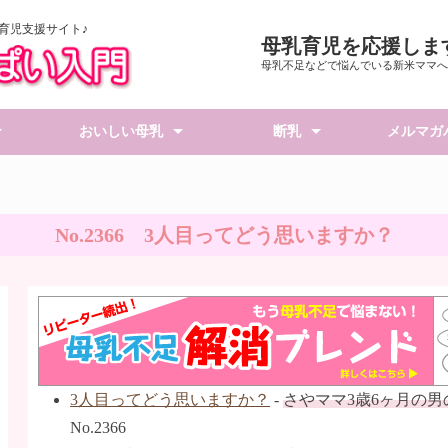
育児支援サイト♪
母乳育児を応援しま
母乳不足などで悩んでいる新米ママへ
おいしい母乳
断乳
メルマガ
い入門
母乳育児
てみよう
ブティ
い準備編
おいしい母乳～食材編
乳腺炎になったら
フォローアップミルク
桶谷式断乳
断乳作戦～計画編
断乳作戦～実行編
おいしい母乳～食材
おいしい母乳～献立
おいしい母乳～授乳
乳腺炎になったら
乳首が傷ついて痛い
フォローアップミル
夏場の赤ちゃん対策
離乳食について
No.2366 3人目ってどう思いますか？
3人目ってどう思いますか？
-
さやママ3歳6ヶ月の男
No.2366