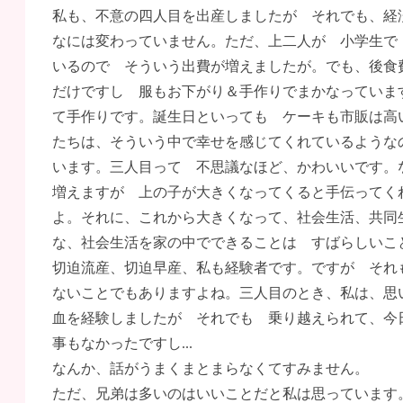
私も、不意の四人目を出産しましたが それでも、経
なには変わっていません。ただ、上二人が 小学生で
いるので そういう出費が増えましたが。でも、後食
だけですし 服もお下がり＆手作りでまかなっていま
て手作りです。誕生日といっても ケーキも市販は高
たちは、そういう中で幸せを感じてくれているような
います。三人目って 不思議なほど、かわいいです。
増えますが 上の子が大きくなってくると手伝ってく
よ。それに、これから大きくなって、社会生活、共同
な、社会生活を家の中でできることは すばらしいこ
切迫流産、切迫早産、私も経験者です。ですが それ
ないことでもありますよね。三人目のとき、私は、思
血を経験しましたが それでも 乗り越えられて、今
事もなかったですし...
なんか、話がうまくまとまらなくてすみません。
ただ、兄弟は多いのはいいことだと私は思っています