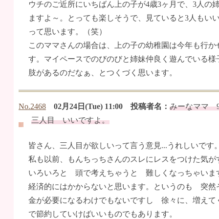
ウチのご近所にいちばん上の子が4歳3ヶ月で、3人の
ますよ～。とっても楽しそうで、見ていると3人もいい
って思います。（笑）
このママさんの場合は、上の子の幼稚園は今年も行か
す。マイペースでのびのびと姉妹仲良く遊んでいる様
肢があるのだなぁ、とつくづく思います。
No.2468
02月24日(Tue) 11:00 投稿者名：
みーなママ 9
三人目 いいですよ。
皆さん、三人目が欲しいって言う意見...うれしいです
私も以前、もんちっちさんのスレにレスをつけた気がする
いろいろと 頭で考えちゃうと 難しくなっちゃいま
経済的にはかからないと思います。というのも 突然
金が必要になるわけでもないですし 徐々に、増えて
で節約していけばいいものでもあります。