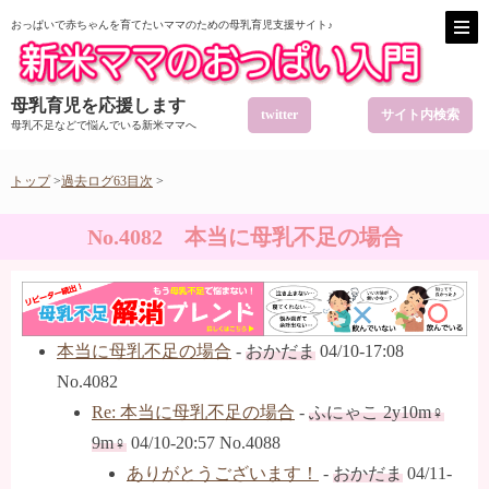
おっぱいで赤ちゃんを育てたいママのための母乳育児支援サイト♪
母乳育児を応援します
twitter
サイト内検索
母乳不足などで悩んでいる新米ママへ
トップ
>
過去ログ63目次
>
No.4082 本当に母乳不足の場合
本当に母乳不足の場合
-
おかだま
04/10-17:08
No.4082
Re: 本当に母乳不足の場合
-
ふにゃこ 2y10m♀
9m♀
04/10-20:57 No.4088
ありがとうございます！
-
おかだま
04/11-