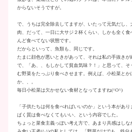
からないそうですが。
で、うちは完全除去してますが、いたって元気だし、大柄で
肉、だって、一日に大サジ２杯くらい、しかも全く食
んど食べてない状態です。
だからといって、魚類も、同じです。
たまに顔色が悪いときがあって、それは私の手抜きが
で、「あ、、もしかして貧血気味？！」と思って、そ
む野菜をたっぷり食べさせます。例えば、小松菜とか
か、、。
毎日小松菜は欠かせない食材となってますね(^O^)
「子供たちは何を食べればいいのか」という本があり
ぱく質は食べなくてもいい、という内容でした。
ちょっと菜食主義っぽい考え方で、あまり共感はしな
み食い王者(^.^)の私としては、「野菜だけでも、鉄