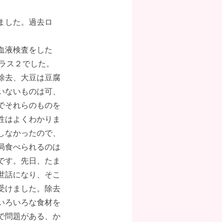
ました。過去ロ
血液検査をした
クラス２でした。
除去、大豆は豆腐
いないものは可、
でそれらのものを
性はよくわかりま
しなかったので、
局食べられるのは
です。先日、たま
世話になり、そこ
受けました。除去
いろいろな食材を
で問題がある、か