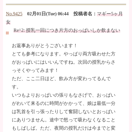
No.9425
02月01日(Tue) 06:44 投稿者名：
マギー5ヶ月
女
Re^2: 授乳一回につき片方のおっぱいしか飲まない
お返事ありがとうございます！
とても参考になります。やっぱり両方吸わせた方
がおっぱいにはいいんですね。次回の授乳からさ
っそくやってみます！
ただ、ここ二日ほど、飲み方が変わってるんで
す。
いつもよりおっぱいの張りもなさげで、おっぱい
がわいて来るのに時間がかかって、娘は最低一分
は乳首を引っ張ったりして奮闘しないとおっぱい
にありつません。途中で怒って吸わなくなること
もしばしば。ただ、夜間の授乳だけは今までと変