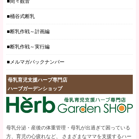
間々観音
桶谷式断乳
断乳作戦～計画編
断乳作戦～実行編
メルマガバックナンバー
母乳育児支援ハーブ専門店
ハーブガーデンショップ
母乳分泌・産後の体重管理・母乳が出過ぎて困っている
方、育児の心疲れなど、 さまざまなママを支援するハー