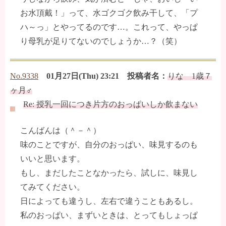
お水頂戴！」って、水ゴクゴク飲み干して、「プ
ハ～っ」とやってるのです…。これって、やっぱ
り母乳が足りてないのでしょうか…？（笑）
No.9338
01月27日(Thu) 23:21 投稿者名：
りな 1歳７
ヶ月♂
Re: 授乳一回につき片方のおっぱいしか飲まない
こんばんは（＾－＾）
味のことですが、自分のおっぱい、味見するのも
いいと思います。
もし、まだしたことなかったら、試しに、味見し
てみてください。
日によっても違うし、左右で違うこともあるし。
私のおっぱい、まずいときは、とってもしょっぱ