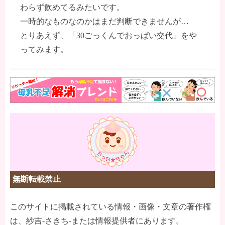
わらず飲めてるみたいです。
一時的なものなのかはまだ判断できませんが…
とりあえず、「30ごっくんでおっぱい交代」をや
ってみます。
無断転載禁止
このサイトに掲載されている情報・画像・文章の著作権
は、紗吉-さきち-または情報提供者にあります。