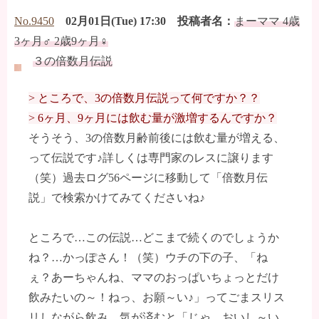
No.9450
02月01日(Tue) 17:30 投稿者名：
まーママ 4歳
3ヶ月♂ 2歳9ヶ月♀
３の倍数月伝説
> ところで、3の倍数月伝説って何ですか？？
> 6ヶ月、9ヶ月には飲む量が激増するんですか？
そうそう、3の倍数月齢前後には飲む量が増える、
って伝説です♪詳しくは専門家のレスに譲ります
（笑）過去ログ56ページに移動して「倍数月伝
説」で検索かけてみてくださいね♪
ところで…この伝説…どこまで続くのでしょうか
ね？…かっぽさん！（笑）ウチの下の子、「ね
ぇ？あーちゃんね、ママのおっぱいちょっとだけ
飲みたいの～！ねっ、お願～い♪」ってごまスリス
リしながら飲み、気が済むと「じゃ、おいし～い