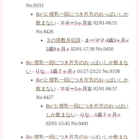
No.9333
Re^2: 授乳一回につき片方のおっぱいしか
飲まない
-
マギー5ヶ月女
02/01-06:51
No.9426
３の倍数月伝説
-
まーママ 4歳3ヶ月♂
2歳9ヶ月♀
02/01-17:30 No.9450
Re: 授乳一回につき片方のおっぱいしか飲まな
い
-
りな 1歳７ヶ月♂
01/27-23:21 No.9338
Re^2: 授乳一回につき片方のおっぱいしか
飲まない
-
マギー5ヶ月女
02/01-06:57
No.9427
Re^3: 授乳一回につき片方のおっぱい
しか飲まない
-
りな 1歳７ヶ月♂
02/01-15:45 No.9441
Re: 授乳一回につき片方のおっぱいしか飲まな