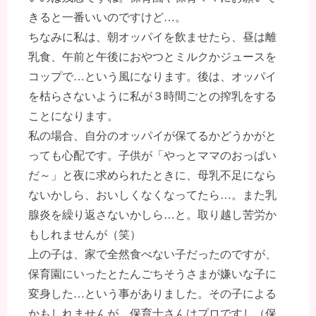
きると一番いいのですけど…。
ちなみに私は、朝オッパイを飲ませたら、昼は離
乳食、午前と午後におやつとミルクかジュースを
コップで…という風になります。後は、オッパイ
を枯らさないように私が３時間ごとの搾乳をする
ことになります。
私の場合、自分のオッパイが保てるかどうかがと
っても心配です。子供が「やっとママのおっぱい
だ～」と夜に求められたときに、母乳不足になら
ないかしら、おいしくなくなってたら…。また乳
腺炎を繰り返さないかしら…と。取り越し苦労か
もしれませんが（笑）
上の子は、家で全然食べない子だったのですが、
保育園にいったとたんごちそうさまが嫌いな子に
変身した…という事がありました。その子による
かもしれませんが、保育士さんはプロですし（保