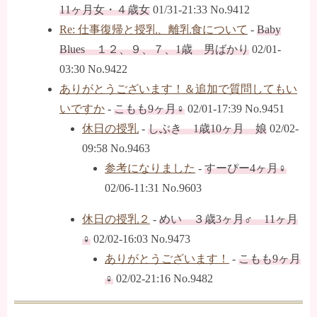
11ヶ月女・４歳女
01/31-21:33 No.9412
Re: 仕事復帰と授乳、離乳食について
-
Baby
Blues １２、９、７、1歳 男ばかり
02/01-
03:30 No.9422
ありがとうございます！＆追加で質問してもい
いですか
-
こもも9ヶ月♀
02/01-17:39 No.9451
休日の授乳
-
しぶき 1歳10ヶ月 娘
02/02-
09:58 No.9463
参考になりました
-
すーぴー4ヶ月♀
02/06-11:31 No.9603
休日の授乳２
-
めい ３歳3ヶ月♂ 11ヶ月
♀
02/02-16:03 No.9473
ありがとうございます！
-
こもも9ヶ月
♀
02/02-21:16 No.9482