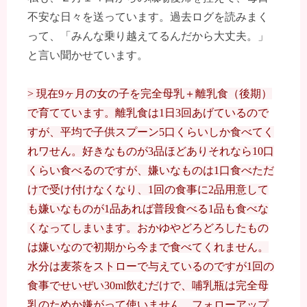
不安な日々を送っています。過去ログを読みまく
って、「みんな乗り越えてるんだから大丈夫。」
と言い聞かせています。
> 現在9ヶ月の女の子を完全母乳＋離乳食（後期）
で育てています。離乳食は1日3回あげているので
すが、平均で子供スプーン5口くらいしか食べてく
れワせん。好きなものが3品ほどありそれなら10口
くらい食べるのですが、嫌いなものは1口食べただ
けで受け付けなくなり、1回の食事に2品用意して
も嫌いなものが1品あれば普段食べる1品も食べな
くなってしまいます。おかゆやどろどろしたもの
は嫌いなので初期から今まで食べてくれません。
水分は麦茶をストローで与えているのですが1回の
食事でせいぜい30ml飲むだけで、哺乳瓶は完全母
乳のためか嫌がって使いません。フォローアップ