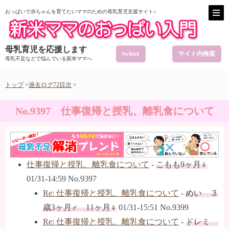
おっぱいで赤ちゃんを育てたいママのための母乳育児支援サイト♪
母乳育児を応援します
twitter
サイト内検索
母乳不足などで悩んでいる新米ママへ
トップ
>
過去ログ72目次
>
No.9397 仕事復帰と授乳、離乳食について
仕事復帰と授乳、離乳食について
-
こもも9ヶ月♀
01/31-14:59 No.9397
Re: 仕事復帰と授乳、離乳食について
-
めい ３
歳3ヶ月♂ 11ヶ月♀
01/31-15:51 No.9399
Re: 仕事復帰と授乳、離乳食について
-
ドレミ