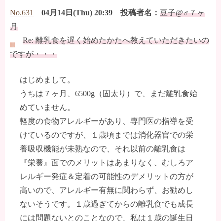
No.631
04月14日(Thu) 20:39 投稿者名：
豆子@♂７ヶ
月
Re: 離乳食を遅く始めたかたへ教えていただきたいの
ですが・・・
はじめまして。
うちは７ヶ月、6500g（固太り）で、まだ離乳食始
めていません。
軽度の食物アレルギーがあり、専門医の指導を受
けているのですが、１歳頃までは消化器官での栄
養吸収機能が未熟なので、それ以前の離乳食は
『栄養』面でのメリットはあまりなく、むしろア
レルギー発症＆定着の可能性のデメリットの方が
高いので、アレルギー有無に関わらず、お勧めし
ないそうです。１歳過ぎてからの離乳食でも成長
には問題ないとのことなので、私は１歳の誕生日