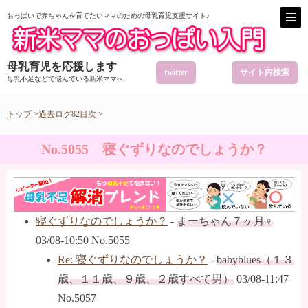
おっぱいで赤ちゃんを育てたいママのための母乳育児支援サイト♪
母乳育児を応援します
twitter
サイト内検索
母乳不足などで悩んでいる新米ママへ
トップ
>
過去ログ82目次
>
No.5055 寝ぐずりなのでしょうか？
寝ぐずりなのでしょうか？
-
まーちゃん７ヶ月♀
03/08-10:50 No.5055
Re: 寝ぐずりなのでしょうか？
-
babyblues（１３
歳、１１歳、９歳、２歳すべて男）
03/08-11:47
No.5057