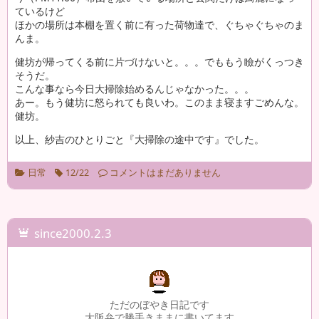
ているけど
ほかの場所は本棚を置く前に有った荷物達で、ぐちゃぐちゃのま
んま。
健坊が帰ってくる前に片づけないと。。。でももう瞼がくっつき
そうだ。
こんな事なら今日大掃除始めるんじゃなかった。。。
あー。もう健坊に怒られても良いわ。このまま寝ますごめんな。
健坊。
以上、紗吉のひとりごと『大掃除の途中です』でした。
日常
12/22
コメントはまだありません
since2000.2.3
ただのぼやき日記です
大阪弁で勝手きままに書いてます