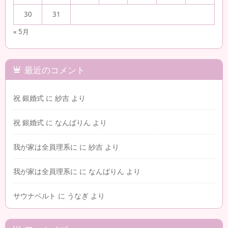
30
31
« 5月
最近のコメント
祝 銀婚式
に
紗吉
より
祝 銀婚式
に
なんばりん
より
我が家は全員理系に
に
紗吉
より
我が家は全員理系に
に
なんばりん
より
サウナベルト
に
うなぎ
より