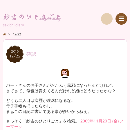
sakichi diary
検
>
12/22
索
2016
2016
確認
12/22
12/22
パートさんのお子さんがおたふく風邪になったんだけれど、
さてさて、修也は覚えてるんだけれど娘はどうだったかな？
どうも二人目は病歴が曖昧になるな。
母子手帳もほったらかし。
まぁこの日記に書いてある事が多いからねぇ。
さっそく「紗吉のひとりごと」を検索。
2009年11月20日 (金) ノ
ーマーク