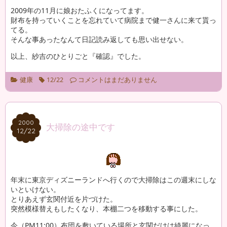
2009年の11月に娘おたふくになってます。
財布を持っていくことを忘れていて病院まで健一さんに来て貰っ
てる。
そんな事あったなんて日記読み返しても思い出せない。
以上、紗吉のひとりごと『確認』でした。
健康
12/22
コメントはまだありません
2000
2000
大掃除の途中です
12/22
12/22
年末に東京ディズニーランドへ行くので大掃除はこの週末にしな
いといけない。
とりあえず玄関付近を片づけた。
突然模様替えもしたくなり、本棚二つを移動する事にした。
今（PM11:00）布団を敷いている場所と玄関だけは綺麗になっ