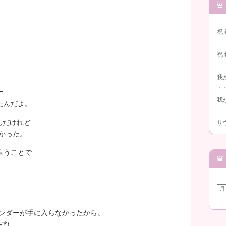
祝
祝
我
ー
我
たんだよ。
んだけれど
サ
無かった。
言うことで
ア
ー
カ
イ
レンダーが手に入らなかったから。
ブ
*)