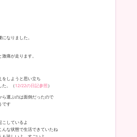
腰になりました。
。
と激痛が走ります。
えをしようと思い立ち
した。（
12/22の日記参照
）
から運ぶのは面倒だったので
うです
起こしているよ
こんな状態で生活できていたね
人も珍しいよ、すごいよ