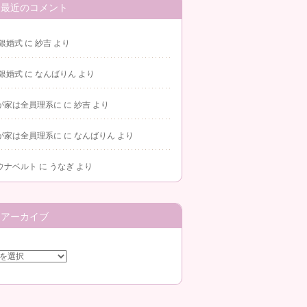
最近のコメント
 銀婚式
に
紗吉
より
 銀婚式
に
なんばりん
より
が家は全員理系に
に
紗吉
より
が家は全員理系に
に
なんばりん
より
ウナベルト
に
うなぎ
より
アーカイブ