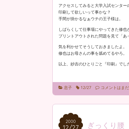
アクセスしてみると大学入試センターの
印刷して欲しいって事かな？
手間が掛かるなぁウチの王子様は。
しばらくして仕事場にやってきた修也
プリントアウトされた問題を見て「あっ
気を利かせてそうしておきましたよ。
修也はお母さんの事を舐めてるやろ。
以上、紗吉のひとりごと『印刷』でし
息子
12/27
コメントはまだ
2000
2000
ぎっくり腰
12/27
12/27