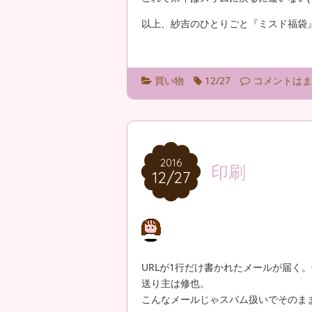
以上、紗吉のひとりごと『ミスド福袋
買い物
12/27
コメントはま
2016
2016
印刷
12/27
12/27
URLが1行だけ書かれたメールが届く。
送り主は修也。
こんなメールじゃスパム扱いでそのま