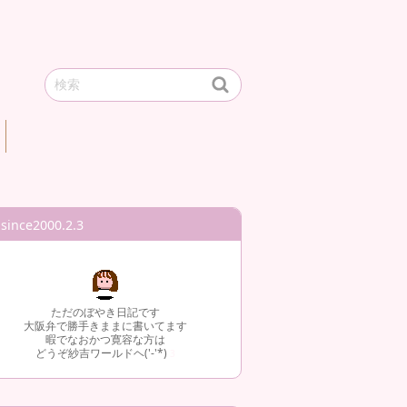
since2000.2.3
ただのぼやき日記です
大阪弁で勝手きままに書いてます
暇でなおかつ寛容な方は
どうぞ紗吉ワールドヘ('-'*)
3