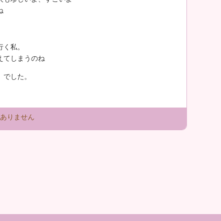
ね
行く私。
えてしまうのね
』でした。
ありません