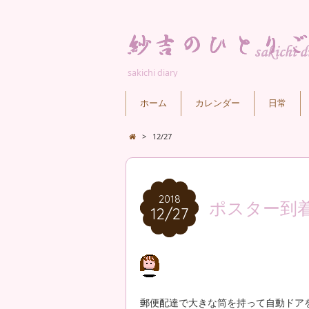
sakichi diary
ホーム
カレンダー
日常
>
12/27
2018
2018
ポスター到
12/27
12/27
郵便配達で大きな筒を持って自動ドア