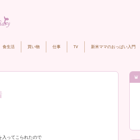
食生活
買い物
仕事
TV
新米ママのおっぱい入門
着
を入ってこられたので