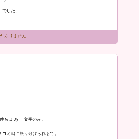
』でした。
だありません
件名は あ 一文字のみ。
まゴミ箱に振り分けられるで。