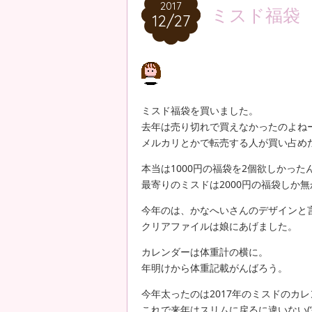
2017
2017
ミスド福袋
12/27
12/27
ミスド福袋を買いました。
去年は売り切れで買えなかったのよね
メルカリとかで転売する人が買い占め
本当は1000円の福袋を2個欲しかった
最寄りのミスドは2000円の福袋しか
今年のは、かなへいさんのデザインと
クリアファイルは娘にあげました。
カレンダーは体重計の横に。
年明けから体重記載がんばろう。
今年太ったのは2017年のミスドのカ
これで来年はスリムに戻るに違いない(‘-‘