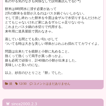
私のやる気のなさも関係なしで説明書読んでる(‘-‘*)
餅米は8時間水に浸す必要があって
2升の餅米を全部が入るのはパスタ鍋ぐらいしかない。
そして浸し終わった餅米を今度は金ザルで水切りするんだけれど
とてもじゃないけれど家にあるザルじゃ足りないから
これまたパスタ鍋の水切りで代用する。
来年用に道具屋筋で買わなきゃ。
蒸している間とても良い匂いがして
ついてる時は大きな美しい球体がぷわぷわ揺れててカワイイよ。
問題は出来たてを鏡餅と小餅に丸めること。
熱くって熱くって両手が真っ赤っかよ。
娘も必死で頑張り、計40個の小餅が出来ました。
美味しいと良いのにな。
以上、紗吉のひとりごと『餅』でした。
娘
12/30
コメントはまだありません
since2000.2.3