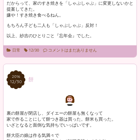
だからって、家のすき焼きを「しゃぶしゃぶ」に変更しないかと
提案してきた。
嫌や！すき焼き食べるねん。
もちろん子ども二人も「しゃぶしゃぶ」反対！
以上、紗吉のひとりごと『忘年会』でした。
日常
12/30
コメントはまだありません
2016
2016
餅
12/30
12/30
裏の餅屋が閉店し、ダイエーの餅屋も無くなって
家で作ることにして餅つき器は買った。餅米も買った。
いざとなると面倒な気持ちでいっぱいです。
餅大臣の娘は作る気満々で