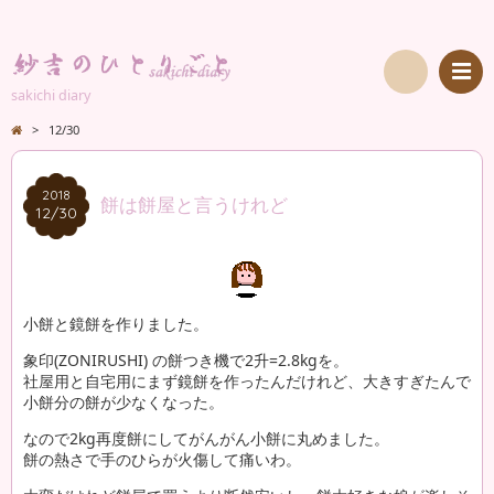
sakichi diary
検
>
12/30
索
2018
2018
餅は餅屋と言うけれど
12/30
12/30
小餅と鏡餅を作りました。
象印(ZONIRUSHI) の餅つき機で2升=2.8kgを。
社屋用と自宅用にまず鏡餅を作ったんだけれど、大きすぎたんで
小餅分の餅が少なくなった。
なので2kg再度餅にしてがんがん小餅に丸めました。
餅の熱さで手のひらが火傷して痛いわ。