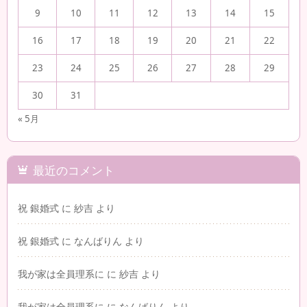
9
10
11
12
13
14
15
16
17
18
19
20
21
22
23
24
25
26
27
28
29
30
31
« 5月
最近のコメント
祝 銀婚式
に
紗吉
より
祝 銀婚式
に
なんばりん
より
我が家は全員理系に
に
紗吉
より
我が家は全員理系に
に
なんばりん
より