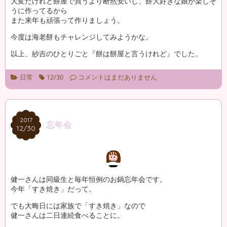
大変だけれど餅屋で買うより断然安いし、餅大好きな娘が楽しそ
うに作ってるから
また来年も頑張って作りましょう。
今度は海老餅もチャレンジしてみようかな。
以上、紗吉のひとりごと『餅は餅屋と言うけれど』でした。
日常
12/30
コメントはまだありません
2017
2017
忘年会
12/30
12/30
健一さんは同級生と毎年恒例のお鍋忘年会です。
今年「すき焼き」だって。
でも大晦日には家族で「すき焼き」なので
健一さんは二日連続食べることに。