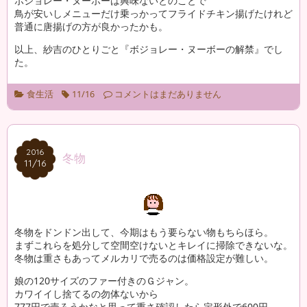
ボジョレー・ヌーボーは興味ないとのことで
鳥が安いしメニューだけ乗っかってフライドチキン揚げたけれど
普通に唐揚げの方が良かったかも。
以上、紗吉のひとりごと『ボジョレー・ヌーボーの解禁』でし
た。
食生活
11/16
コメントはまだありません
2016
2016
冬物
11/16
11/16
冬物をドンドン出して、今期はもう要らない物もちらほら。
まずこれらを処分して空間空けないとキレイに掃除できないな。
冬物は重さもあってメルカリで売るのは価格設定が難しい。
娘の120サイズのファー付きのＧジャン。
カワイイし捨てるの勿体ないから
777円で売ろうかなと思って重さ確認したら定形外で600円。