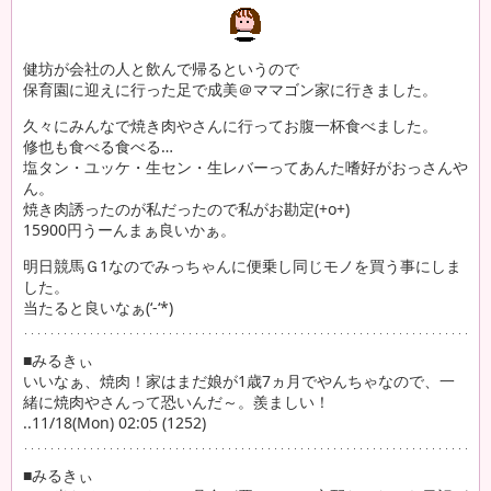
健坊が会社の人と飲んで帰るというので
保育園に迎えに行った足で成美＠ママゴン家に行きました。
久々にみんなで焼き肉やさんに行ってお腹一杯食べました。
修也も食べる食べる…
塩タン・ユッケ・生セン・生レバーってあんた嗜好がおっさんや
ん。
焼き肉誘ったのが私だったので私がお勘定(+o+)
15900円うーんまぁ良いかぁ。
明日競馬Ｇ1なのでみっちゃんに便乗し同じモノを買う事にしま
した。
当たると良いなぁ(‘-‘*)
■みるきぃ
いいなぁ、焼肉！家はまだ娘が1歳7ヵ月でやんちゃなので、一
緒に焼肉やさんって恐いんだ～。羨ましい！
..11/18(Mon) 02:05 (1252)
■みるきぃ