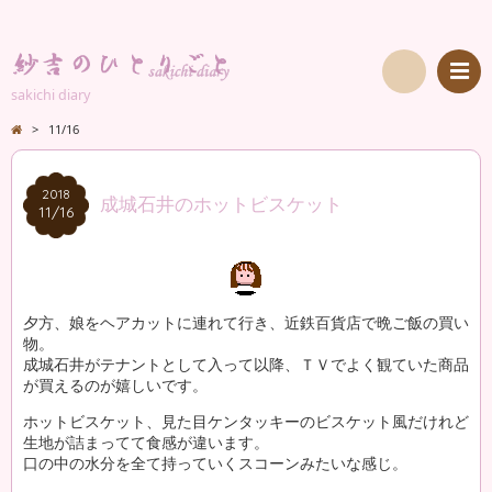
sakichi diary
検
>
11/16
索
2018
2018
成城石井のホットビスケット
11/16
11/16
夕方、娘をヘアカットに連れて行き、近鉄百貨店で晩ご飯の買い
物。
成城石井がテナントとして入って以降、ＴＶでよく観ていた商品
が買えるのが嬉しいです。
ホットビスケット、見た目ケンタッキーのビスケット風だけれど
生地が詰まってて食感が違います。
口の中の水分を全て持っていくスコーンみたいな感じ。