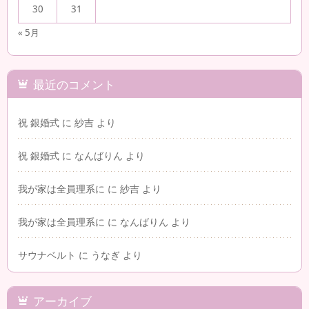
30
31
« 5月
最近のコメント
祝 銀婚式
に
紗吉
より
祝 銀婚式
に
なんばりん
より
我が家は全員理系に
に
紗吉
より
我が家は全員理系に
に
なんばりん
より
サウナベルト
に
うなぎ
より
アーカイブ