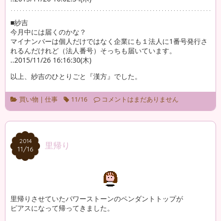
■紗吉
今月中には届くのかな？
マイナンバーは個人だけではなく企業にも１法人に1番号発行さ
れるんだけれど（法人番号）そっちも届いています。
..2015/11/26 16:16:30(木)
以上、紗吉のひとりごと『漢方』でした。
買い物
|
仕事
11/16
コメントはまだありません
2014
2014
里帰り
11/16
11/16
里帰りさせていたパワーストーンのペンダントトップが
ピアスになって帰ってきました。