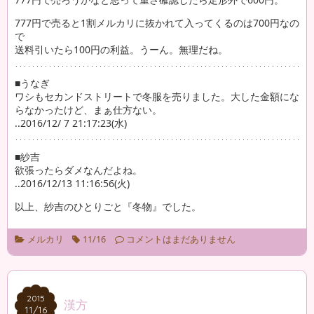
777円で売ると1割メルカリに抜かれて入ってくるのは700円なの
で
送料引いたら100円の利益。うーん。無理だね。
■うなぎ
ワシもセカンドストリートで冬服を売りました。大した金額にな
らなかったけど、まぁ仕方ない。
..2016/12/ 7 21:17:23(水)
■紗吉
欲張ったらダメなんだよね。
..2016/12/13 11:16:56(火)
以上、紗吉のひとりごと『冬物』でした。
メルカリ
11/16
コメントはまだありません
2015
2015
漢方
11/16
11/16