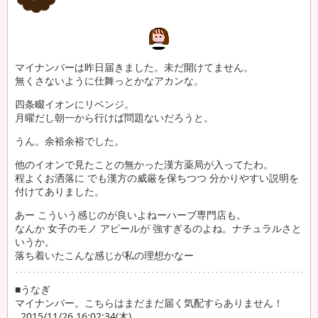
マイナンバーは昨日届きました。未だ開けてません。
無くさないように仕舞っとかなアカンな。
四条畷イオンにリベンジ。
月曜だし朝一から行けば問題ないだろうと。
うん。余裕余裕でした。
他のイオンで見たことの無かった漢方薬局が入ってたわ。
程よくお洒落に でも漢方の威厳を保ちつつ 分かりやすい説明を
付けてありました。
あー こういう感じのが良いよねーハーブ専門店も。
なんか 女子のモノ アピールが 強すぎるのよね。ナチュラルさと
いうか。
落ち着いたこんな感じが私の理想かなー
■うなぎ
マイナンバー。こちらはまだまだ届く気配すらありません！
..2015/11/26 16:02:34(木)