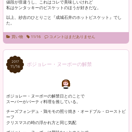
値段が倍違うし、これはコレで美味しいけれど
私はケンタッキーのビスケットのほうが好きだな。
以上、紗吉のひとりごと『成城石井のホットビスケット』でし
た。
買い物
11/16
コメントはまだありません
2017
2017
ボジョレー・ヌーボーの解禁
11/16
11/16
ボジョレー・ヌーボーの解禁日とのことで
スーパーがパーティ料理を推している。
チーズフォンデュ・鶏モモの照り焼き・オードブル・ローストビ
ーフ
クリスマスの時の浮かれ方と同じ気配