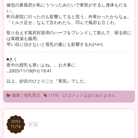
修也の鼻風邪が私にうつったみたいで寒気がするし身体もだる
い。
昨日産院に行ったのも影響してると思う。外寒かったからなぁ。
「ミルク足せ」なんて言われたら、凹んで風邪も引くわ。
取り合えず風邪対策用のハーブをブレンドして飲んで、寝る前に
は葛根湯も服用。
早い目に治さないと母乳の量にも影響するわ(+o+)
■きく
夜中の授乳も寒いよね。。お大事に
..2005/11/18(Fri) 19:41
以上、紗吉のひとりごと『寒気』でした。
健康
|
母乳育児
11/16
コメントはまだありません
2002
2002
実家
11/16
11/16