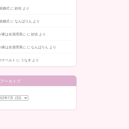
 銀婚式
に
紗吉
より
 銀婚式
に
なんばりん
より
が家は全員理系に
に
紗吉
より
が家は全員理系に
に
なんばりん
より
ウナベルト
に
うなぎ
より
アーカイブ