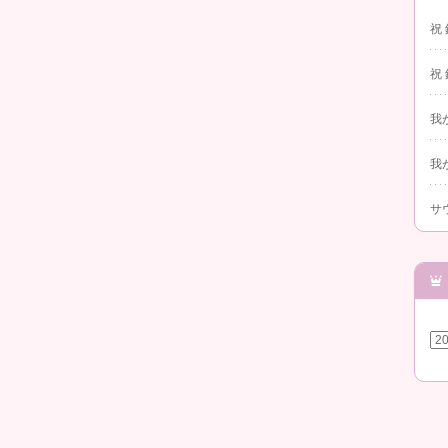
祝
祝
我
我
サ
ア
ー
カ
イ
ブ