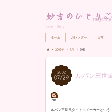
sakichi diary
ホーム
カレンダー
日常
>
2002年
>
7月
>
29日
2002
2002
ルパン三世
07/29
07/29
ルパン三世風タイトルメーカーという