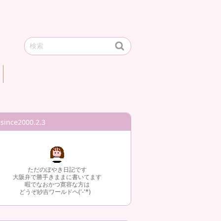
since2000.2.3
ただのぼやき日記です
大阪弁で勝手きままに書いてます
暇でなおかつ寛容な方は
どうぞ紗吉ワールドヘ('-'*)
2