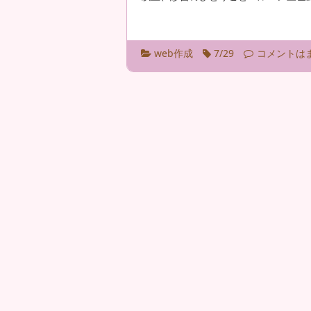
web作成
7/29
コメントは