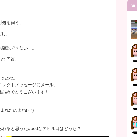
対処を伺う。
だし。
も確認できないし。
って回復。
かったわ。
イレクトメッセージにメール。
ご当選おめでとうございます！
たのよね(‘-‘*)
れると思ったgoodなアヒル口はどっち？