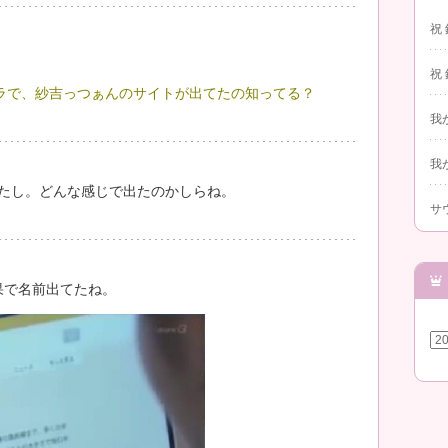
祝
祝
ラで、紗吉っつぁんのサイトが出てたの知ってる？
我
我
ったし。どんな感じで出たのかしらね。
サ
結果で名前出てたね。
ア
ー
カ
イ
ブ