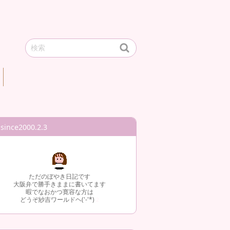
since2000.2.3
ただのぼやき日記です
大阪弁で勝手きままに書いてます
暇でなおかつ寛容な方は
どうぞ紗吉ワールドヘ('-'*)
2