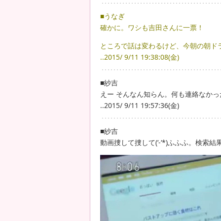
■うなぎ
確かに。ワシも吉田さんに一票！
ところで話は変わるけど、今朝の朝ド
..2015/ 9/11 19:38:08(金)
■紗吉
えー そんなん知らん。何も連絡なか
..2015/ 9/11 19:57:36(金)
■紗吉
動画捜して捜して(‘-‘*)ふふふ。検索