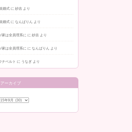
 銀婚式
に
紗吉
より
 銀婚式
に
なんばりん
より
が家は全員理系に
に
紗吉
より
が家は全員理系に
に
なんばりん
より
ウナベルト
に
うなぎ
より
アーカイブ