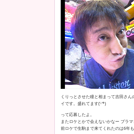
くりっとさせた瞳と相まって吉田さん
イです。盛れてます(‘-‘*)
って応募したよ。
またロケとかで会えないかなー ブラマ
前ロケで生駒まで来てくれたのは6年