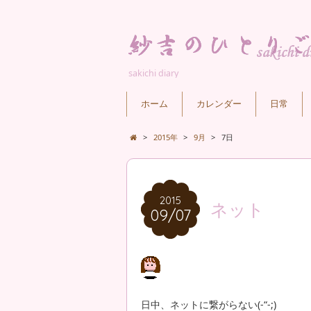
sakichi diary
ホーム
カレンダー
日常
>
2015年
>
9月
>
7日
2015
2015
ネット
09/07
09/07
日中、ネットに繋がらない(-“-;)