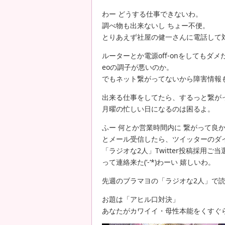
わー どうする仕事できないわ。
調べ物も出来ないし ちょー不便。
とりあえず社屋の健一さんに電話して
ルーターとか電源off-onをしてもダメ
eoの調子が悪いのか。
でもネット繋がってないから障害情報
出来る仕事をしてたら、するっと繋が
月曜の忙しい日になるのは困るよ。
ふー 何とか営業時間内に 繋がって良
とメール受信したら、ツイッターのダ
「ラジオな2人」Twitter投稿採用
って連絡来た(‘-‘*)わーい 嬉しいわ。
先週のブラマヨの「ラジオな2人」で読まれ
お題は「アヒル口対決」
あなたがカワイイ・母性本能をくすぐら