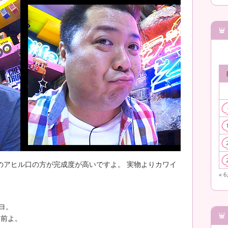
のアヒル口の方が完成度が高いですよ。 実物よりカワイ
« 
ヨ。
も前よ。