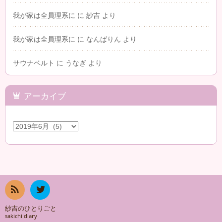
我が家は全員理系に
に
紗吉
より
我が家は全員理系に
に
なんばりん
より
サウナベルト
に
うなぎ
より
アーカイブ
ア
ー
カ
イ
ブ
RSS
twit
紗吉のひとりごと
sakichi diary