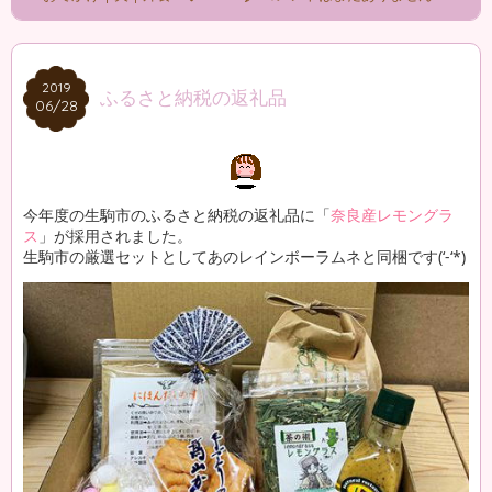
2019
2019
ふるさと納税の返礼品
06/28
06/28
今年度の生駒市のふるさと納税の返礼品に「
奈良産レモングラ
ス
」が採用されました。
生駒市の厳選セットとしてあのレインボーラムネと同梱です(‘-‘*)