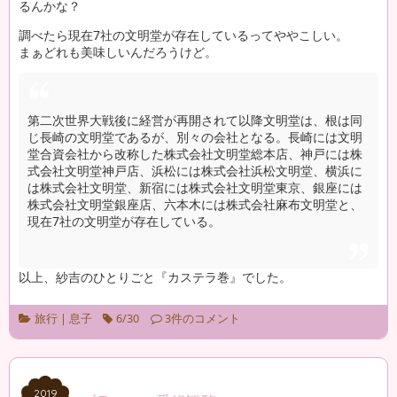
るんかな？
調べたら現在7社の文明堂が存在しているってややこしい。
まぁどれも美味しいんだろうけど。
第二次世界大戦後に経営が再開されて以降文明堂は、根は同
じ長崎の文明堂であるが、別々の会社となる。長崎には文明
堂合資会社から改称した株式会社文明堂総本店、神戸には株
式会社文明堂神戸店、浜松には株式会社浜松文明堂、横浜に
は株式会社文明堂、新宿には株式会社文明堂東京、銀座には
株式会社文明堂銀座店、六本木には株式会社麻布文明堂と、
現在7社の文明堂が存在している。
以上、紗吉のひとりごと『カステラ巻』でした。
旅行
|
息子
6/30
3件のコメント
2019
2019