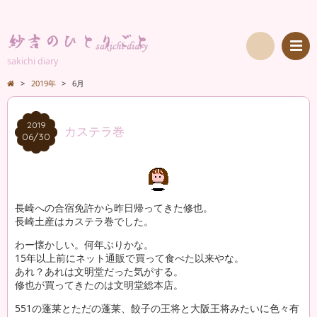
sakichi diary
検
>
2019年
>
6月
索
2019
2019
カステラ巻
06/30
06/30
長崎への合宿免許から昨日帰ってきた修也。
長崎土産はカステラ巻でした。
わー懐かしい。何年ぶりかな。
15年以上前にネット通販で買って食べた以来やな。
あれ？あれは文明堂だった気がする。
修也が買ってきたのは文明堂総本店。
551の蓬莱とただの蓬莱、餃子の王将と大阪王将みたいに色々有