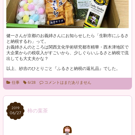
健一さんが京都のお義姉さんにお知らせしたら「生駒市にふるさ
と納税するわ」って。
お義姉さんのところは関西文化学術研究都市精華・西木津地区で
大企業からの税収入がすごいから、少しぐらいふるさと納税で流
出しても大丈夫かな？
以上、紗吉のひとりごと『ふるさと納税の返礼品』でした。
仕事
6/28
コメントはまだありません
2019
2019
柿の葉茶
06/27
06/27