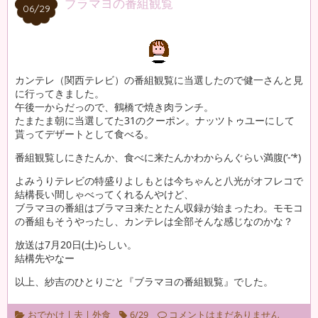
ブラマヨの番組観覧
06/29
06/29
カンテレ（関西テレビ）の番組観覧に当選したので健一さんと見
に行ってきました。
午後一からだっので、鶴橋で焼き肉ランチ。
たまたま朝に当選してた31のクーポン。ナッツトゥユーにして
貰ってデザートとして食べる。
番組観覧しにきたんか、食べに来たんかわからんぐらい満腹(‘-‘*)
よみうりテレビの特盛りよしもとは今ちゃんと八光がオフレコで
結構長い間しゃべってくれるんやけど、
ブラマヨの番組はブラマヨ来たとたん収録が始まったわ。モモコ
の番組もそうやったし、カンテレは全部そんな感じなのかな？
放送は7月20日(土)らしい。
結構先やなー
以上、紗吉のひとりごと『ブラマヨの番組観覧』でした。
おでかけ
|
夫
|
外食
6/29
コメントはまだありません