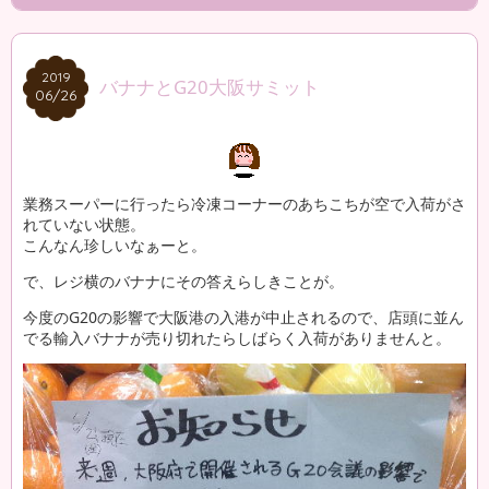
2019
2019
バナナとG20大阪サミット
06/26
06/26
業務スーパーに行ったら冷凍コーナーのあちこちが空で入荷がさ
れていない状態。
こんなん珍しいなぁーと。
で、レジ横のバナナにその答えらしきことが。
今度のG20の影響で大阪港の入港が中止されるので、店頭に並ん
でる輸入バナナが売り切れたらしばらく入荷がありませんと。