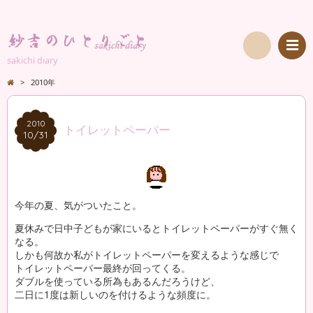
sakichi diary
検
>
2010年
索
2010
2010
トイレットペーパー
10/31
10/31
今年の夏、気がついたこと。
夏休みで日中子どもが家にいるとトイレットペーパーがすぐ無く
なる。
しかも何故か私がトイレットペーパーを変えるような感じで
トイレットペーパー最終が回ってくる。
ダブルを使っている所為もあるんだろうけど、
二日に1度は新しいのを付けるような頻度に。