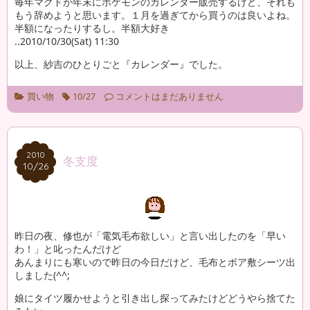
毎年マクドが年末にポケモンのカレンダー販売するけど、それも
もう辞めようと思います。１月を過ぎてから買うのは良いよね。
半額になったりするし。半額大好き
..2010/10/30(Sat) 11:30
以上、紗吉のひとりごと『カレンダー』でした。
買い物
10/27
コメントはまだありません
2010
2010
冬支度
10/26
10/26
昨日の夜、修也が「電気毛布欲しい」と言い出したのを「早い
わ！」と叱ったんだけど
あんまりにも寒いので昨日の今日だけど、毛布とボア敷シーツ出
しました(^^;ゞ
娘にタイツ履かせようと引き出し探ってみたけどどうやら捨てた