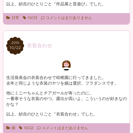
以上、紗吉のひとりごと『作品展と昔遊び』でした。
日常
10/23
コメントはまだありません
2010
2010
衣装合わせ
10/22
10/22
生活発表会の衣装合わせで幼稚園に行ってきました。
去年と同じような衣装のヤツを娘は選択。フラダンスです。
他にミニーちゃんとチアガールが有ったのに。
一番寒そうな衣装のやつ。露出が高いよ。こういうのが好きなの
かな？
以上、紗吉のひとりごと『衣装合わせ』でした。
娘
10/22
コメントはまだありません