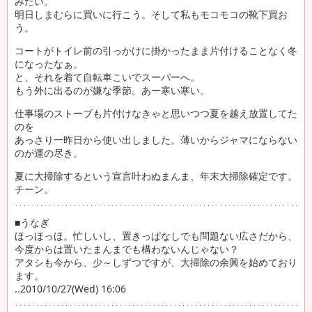
みたい。
明日しまむらに買いに行こう。そして私もモコモコの靴下買お
う。
コートがトイレ前の引っかけに掛かったまま片付けることなく冬
になったなぁ。
と、それを着て自転車こいでスーパーへ。
もう外に出るのが嫌な季節。あー寒い寒い。
仕事場のストーブも片付けなきゃと思いつつ夏を越え放置してた
のを
あっさり一昨日から使い出しました。薄いからジャマにならない
のが運の尽き。
夏に大掃除するという宣言叶わぬまんま、年末大掃除確定です。
チーン。
■うなぎ
ほっほっほ。忙しいし、置きっぱなしでも問題ない広さだから、
今度からは置いたまんまでも構わないんじゃない？
アタシも今から、少～しずつですが、大掃除の余興を始めており
ます。
..2010/10/27(Wed) 16:06