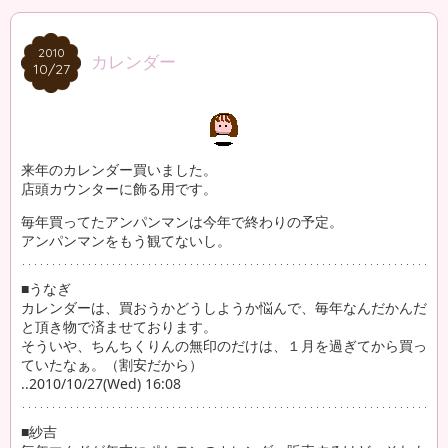
2010
2010
カレンダー
10/27
10/27
来年のカレンダー買いました。
店頭カウンターに飾る用です。
毎年買ってたアンパンマンは今年で終わりの予定。
アンパンマンをもう観てないし。
■うなぎ
カレンダーは、買おうかどうしようか悩んで、毎年なんだかんだ
と頂き物で済ませております。
そういや、ちんちくりんの無印のだけは、１月を過ぎてから買っ
ていたなぁ。（割安だから）
..2010/10/27(Wed) 16:08
■紗吉