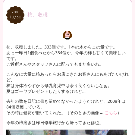
2010
2010
柿、収穫
10/30
10/30
柿、収穫しました。333個です。1本の木からこの量です。
あっ一昨日1個食べたから334個か。今年の柿も甘くて美味しい
です。
ご近所さんやスタッフさんに配ってもまだ多いわ。
こんなに大量に柿あったらお店にきたお客さんにもあげたいけれ
ど、
柿は身体冷やすから母乳育児中は余り良くないしなぁ。
夏はゴーヤプレゼントしたりするけれど…
去年の数を日記に書き留めてなかったようだけれど、2008年は
84個収穫している。
その時は健坊が磨いてくれた。（そのときの画像→
こちら
）
今年の柿磨きは昨日修学旅行から帰ってきた修也。