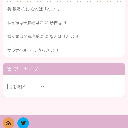
祝 銀婚式
に
なんばりん
より
我が家は全員理系に
に
紗吉
より
我が家は全員理系に
に
なんばりん
より
サウナベルト
に
うなぎ
より
アーカイブ
ア
ー
カ
イ
ブ