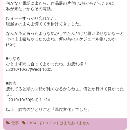
何かなと電話に出たら、作品展の片付け3時からだったのに
私が来ないからその電話。
ひぇーーすっかり忘れてた。
寝起きのまんま慌てて出掛けてきました。
なんか予定有ったような気がしてたんだけど思い出せないなーと
そのまま寝ちゃったのよね。何の為のスケジュール帳なのか
(+o+)
■うなぎ
ひとまず間に合ってよかったね。お疲れ様！
..2010/10/27(Wed) 16:05
■紗吉
疲れてると頭の回転が鈍くなるからねぇ。何とか行けて良かった
よ。
..2010/10/30(Sat) 11:24
以上、紗吉のひとりごと『温度変化』でした。
仕事
10/24
コメントはまだありません