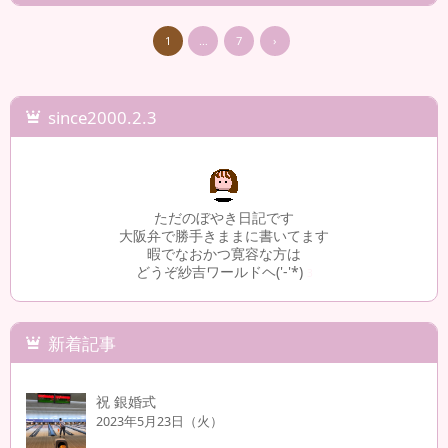
1
…
7
›
since2000.2.3
ただのぼやき日記です
大阪弁で勝手きままに書いてます
暇でなおかつ寛容な方は
どうぞ紗吉ワールドヘ('-'*)
3
新着記事
祝 銀婚式
2023年5月23日（火）