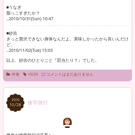
■うなぎ
脂っこすぎたか？
..2010/10/31(Sun) 10:47
■紗吉
きっと贅沢できない身体なんだよ。美味しかったから良いんだけ
ど。
..2010/11/02(Tue) 15:03
以上、紗吉のひとりごと『罰当たり？』でした。
外食
10/29
コメントはまだありません
2010
2010
修学旅行
10/28
10/28
修也が修学旅行で広島へ。