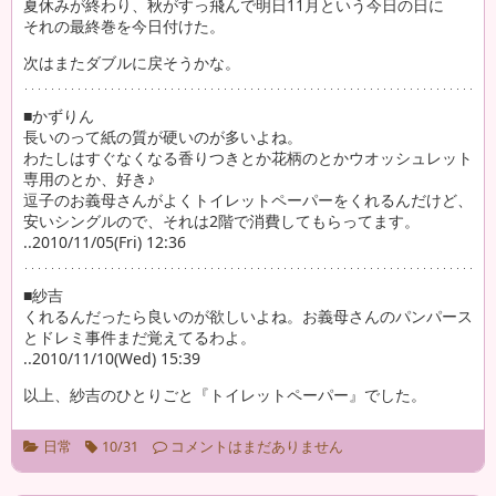
夏休みが終わり、秋がすっ飛んで明日11月という今日の日に
それの最終巻を今日付けた。
次はまたダブルに戻そうかな。
■かずりん
長いのって紙の質が硬いのが多いよね。
わたしはすぐなくなる香りつきとか花柄のとかウオッシュレット
専用のとか、好き♪
逗子のお義母さんがよくトイレットペーパーをくれるんだけど、
安いシングルので、それは2階で消費してもらってます。
..2010/11/05(Fri) 12:36
■紗吉
くれるんだったら良いのが欲しいよね。お義母さんのパンパース
とドレミ事件まだ覚えてるわよ。
..2010/11/10(Wed) 15:39
以上、紗吉のひとりごと『トイレットペーパー』でした。
日常
10/31
コメントはまだありません