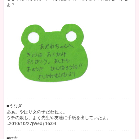
ぁ？
■うなぎ
あぁ。やはり女の子だわねぇ。
ウチの娘も、よく先生や友達に手紙を出していたよ。
..2010/10/27(Wed) 16:04
■紗吉