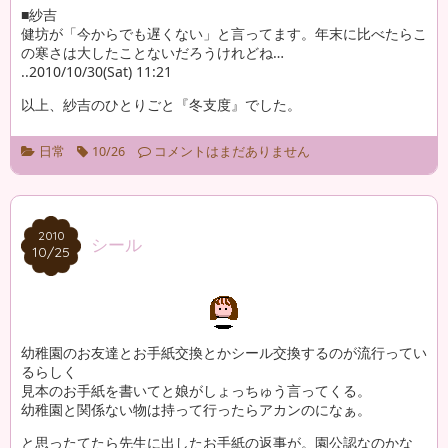
■紗吉
健坊が「今からでも遅くない」と言ってます。年末に比べたらこ
の寒さは大したことないだろうけれどね…
..2010/10/30(Sat) 11:21
以上、紗吉のひとりごと『冬支度』でした。
日常
10/26
コメントはまだありません
2010
2010
シール
10/25
10/25
幼稚園のお友達とお手紙交換とかシール交換するのが流行ってい
るらしく
見本のお手紙を書いてと娘がしょっちゅう言ってくる。
幼稚園と関係ない物は持って行ったらアカンのになぁ。
と思ったてたら先生に出したお手紙の返事が。園公認なのかな