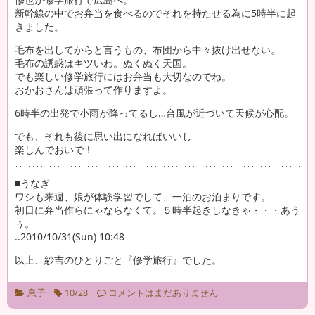
新幹線の中でお弁当を食べるのでそれを持たせる為に5時半に起
きました。
毛布を出してからと言うもの、布団から中々抜け出せない。
毛布の誘惑はキツいわ。ぬくぬく天国。
でも楽しい修学旅行にはお弁当も大切なのでね。
おかおさんは頑張って作りますよ。
6時半の出発で小雨が降ってるし…台風が近づいて天候が心配。
でも、それも後に思い出になればいいし
楽しんでおいで！
■うなぎ
ワシも来週、娘が体験学習でして、一泊のお泊まりです。
初日に弁当作らにゃならなくて。５時半起きしなきゃ・・・あう
ぅ。
..2010/10/31(Sun) 10:48
以上、紗吉のひとりごと『修学旅行』でした。
息子
10/28
コメントはまだありません