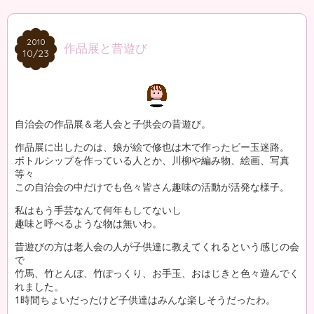
2010
2010
作品展と昔遊び
10/23
10/23
自治会の作品展＆老人会と子供会の昔遊び。
作品展に出したのは、娘が絵で修也は木で作ったビー玉迷路。
ボトルシップを作っている人とか、川柳や編み物、絵画、写真
等々
この自治会の中だけでも色々皆さん趣味の活動が活発な様子。
私はもう手芸なんて何年もしてないし
趣味と呼べるような物は無いわ。
昔遊びの方は老人会の人が子供達に教えてくれるという感じの会
で
竹馬、竹とんぼ、竹ぽっくり、お手玉、おはじきと色々遊んでく
れました。
1時間ちょいだったけど子供達はみんな楽しそうだったわ。