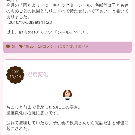
今月の「園だより」に「キャラクターシール、色紙等は子ども達
のもめごとの原因となりますので持たせないで下さい」と書いて
ありました。
..2010/10/30(Sat) 11:23
以上、紗吉のひとりごと『シール』でした。
娘
10/25
コメントはまだありません
2010
2010
温度変化
10/24
10/24
ちょっと前まで暑かったのにこの寒さ。
温度変化は心臓に悪いです。
疲れて昼寝していたら、子供会の役員さんから電話だよと修也に
起こされた。