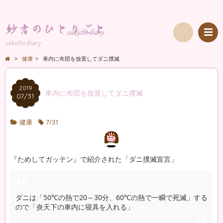
sakichi diary
検
>
健康
>
車内に布団を放置してダニ撲滅
索
2019
車内に布団を放置してダニ撲滅
07/31
健康
7/31
『ためしてガッテン』で紹介された「ダニ撲滅宣言」
ダニは「50℃の熱で20～30分、60℃の熱で一瞬で死滅」する
ので「炎天下の車内に寝具を入れる」