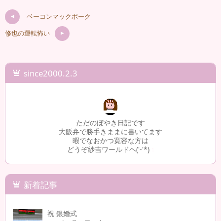
ベーコンマックポーク
修也の運転怖い
since2000.2.3
ただのぼやき日記です
大阪弁で勝手きままに書いてます
暇でなおかつ寛容な方は
どうぞ紗吉ワールドヘ('-'*)
1
新着記事
祝 銀婚式