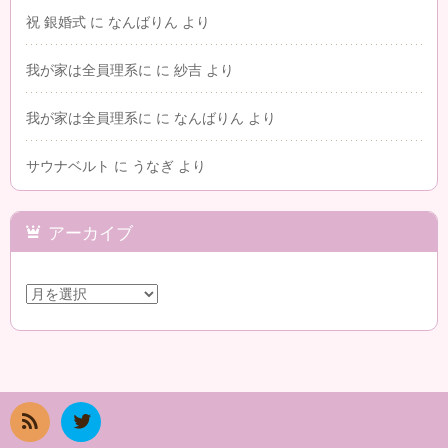
祝 銀婚式
に
なんばりん
より
我が家は全員理系に
に
紗吉
より
我が家は全員理系に
に
なんばりん
より
サウナベルト
に
うなぎ
より
アーカイブ
ア
ー
カ
イ
ブ