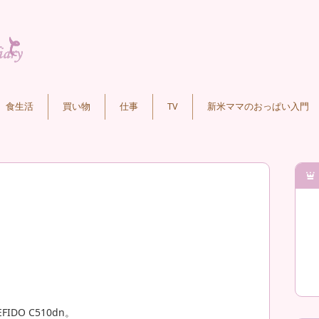
食生活
買い物
仕事
TV
新米ママのおっぱい入門
DO C510dn。