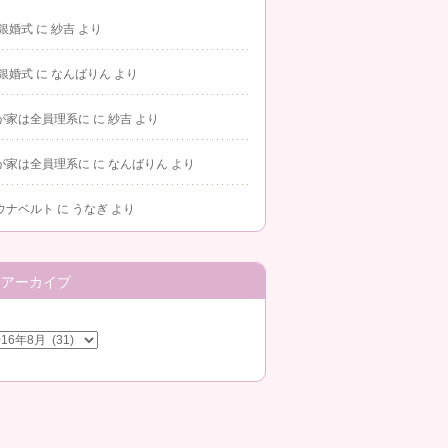
 銀婚式
に
紗吉
より
 銀婚式
に
なんばりん
より
が家は全員理系に
に
紗吉
より
が家は全員理系に
に
なんばりん
より
ウナベルト
に
うなぎ
より
アーカイブ