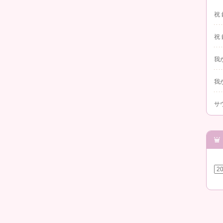
祝
祝
我
我
サ
ア
ー
カ
イ
ブ