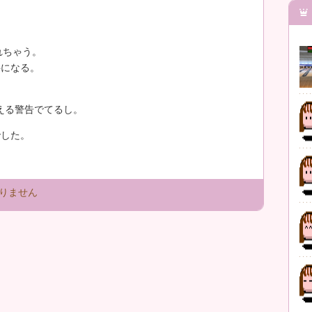
れちゃう。
料になる。
える警告でてるし。
でした。
りません