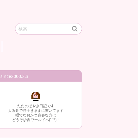
since2000.2.3
ただのぼやき日記です
大阪弁で勝手きままに書いてます
暇でなおかつ寛容な方は
どうぞ紗吉ワールドヘ('-'*)
3