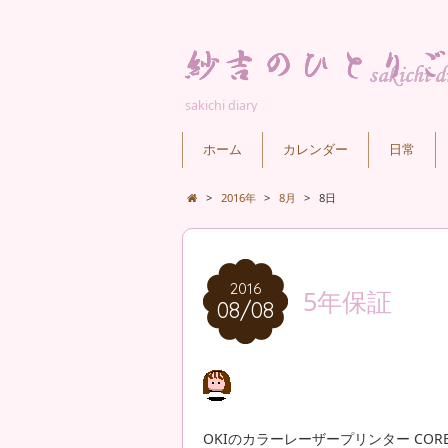
sakichi diary
ホーム
カレンダー
日常
>
2016年
>
8月
>
8日
2016
2016
5年保証
08/08
08/08
OKIのカラーレーザープリンター COREFI