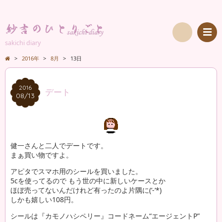
sakichi diary
検
>
2016年
>
8月
>
13日
索
2016
2016
デート
08/13
08/13
健一さんと二人でデートです。
まぁ買い物ですよ。
アピタでスマホ用のシールを買いました。
5cを使ってるので もう世の中に新しいケースとか
ほぼ売ってないんだけれど有ったのよ片隅に(‘-‘*)
しかも嬉しい108円。
シールは『カモノハシペリー』コードネーム“エージェントP”