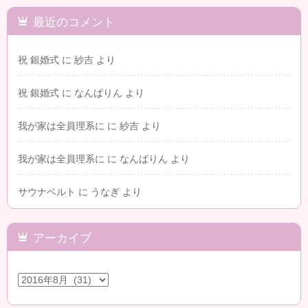
最近のコメント
祝 銀婚式
に
紗吉
より
祝 銀婚式
に
なんばりん
より
我が家は全員理系に
に
紗吉
より
我が家は全員理系に
に
なんばりん
より
サウナベルト
に
うなぎ
より
アーカイブ
ア
ー
カ