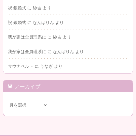
祝 銀婚式
に
紗吉
より
祝 銀婚式
に
なんばりん
より
我が家は全員理系に
に
紗吉
より
我が家は全員理系に
に
なんばりん
より
サウナベルト
に
うなぎ
より
アーカイブ
ア
ー
カ
イ
ブ