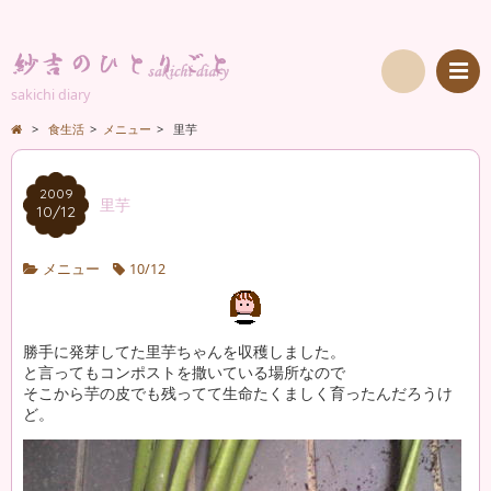
sakichi diary
検
>
食生活
>
メニュー
>
里芋
索
2009
里芋
10/12
メニュー
10/12
勝手に発芽してた里芋ちゃんを収穫しました。
と言ってもコンポストを撒いている場所なので
そこから芋の皮でも残ってて生命たくましく育ったんだろうけ
ど。