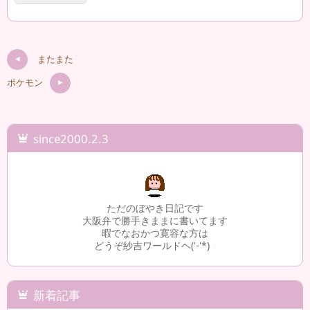
またまた
ポケモン
since2000.2.3
ただのぼやき日記です
大阪弁で勝手きままに書いてます
暇でなおかつ寛容な方は
どうぞ紗吉ワールドヘ('-'*)
3
新着記事