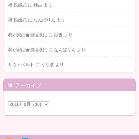
祝 銀婚式
に
紗吉
より
祝 銀婚式
に
なんばりん
より
我が家は全員理系に
に
紗吉
より
我が家は全員理系に
に
なんばりん
より
サウナベルト
に
うなぎ
より
アーカイブ
ア
ー
カ
イ
ブ