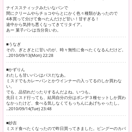
ナイススティックみたいなパンで
間にクリームやらチョコやらとにかく色々種類があったので
4本買って分けて食べたんだけど甘い！甘すぎる！
途中から気持ち悪くなってきてリタイア。
あー 菓子パンは当分良いわ。
■うなぎ
その、ぎとぎとに甘いのが、時々無性に食べたくなるんだけど。
..2010/09/13(Mon) 22:28
■かずりん
わたしも甘いパンはパスだなあ。
ミスドでもカレーパンとかウインナーの入ってるのしか買わな
い。
でも、品切れだったりするんだよね。いつも。
先日ミスド行っても、結局自分の分はポンデ３種セットしか買わ
なかったけど、食べる気しなくてもっちんにあげちゃったし。
..2010/09/14(Tue) 23:48
■紗吉
ミスド食べたくなったので昨日買ってきました。ピングーのカバ