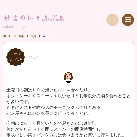
sakichi diary
検
>
2010年
>
9月
>
4日
索
2010
2010
パン
09/04
09/04
土曜日の朝はＨＢで焼いたパンを食べたり、
ホットケーキやスコーンを焼いたりとお米以外の物を食べること
が多いです。
たまにミスドや喫茶店のモーニングってりもあるし
パン屋さんにパンを買いに行ってみたりね。
今朝はゆっくり寝ていたので起きたのは8時半。
何だかんだ言ってる間にスーパーの開店時間だし
市販の甘い菓子パンを偶には食べようかと買いに行きました。