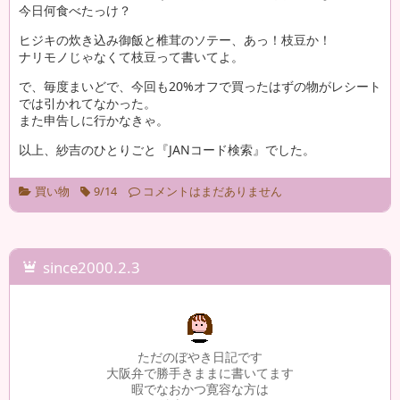
今日何食べたっけ？
ヒジキの炊き込み御飯と椎茸のソテー、あっ！枝豆か！
ナリモノじゃなくて枝豆って書いてよ。
で、毎度まいどで、今回も20%オフで買ったはずの物がレシート
では引かれてなかった。
また申告しに行かなきゃ。
以上、紗吉のひとりごと『JANコード検索』でした。
買い物
9/14
コメントはまだありません
since2000.2.3
ただのぼやき日記です
大阪弁で勝手きままに書いてます
暇でなおかつ寛容な方は