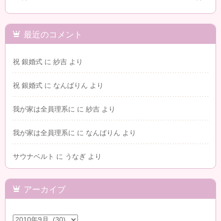
最近のコメント
祝 銀婚式
に
紗吉
より
祝 銀婚式
に
なんばりん
より
我が家は全員理系に
に
紗吉
より
我が家は全員理系に
に
なんばりん
より
サウナベルト
に
うなぎ
より
アーカイブ
ア