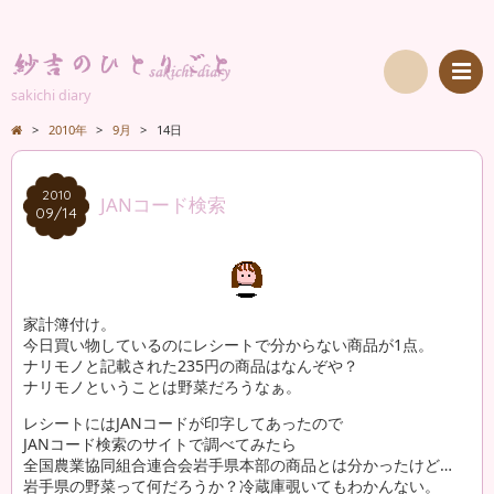
sakichi diary
検
>
2010年
>
9月
>
14日
索
2010
2010
JANコード検索
09/14
09/14
家計簿付け。
今日買い物しているのにレシートで分からない商品が1点。
ナリモノと記載された235円の商品はなんぞや？
ナリモノということは野菜だろうなぁ。
レシートにはJANコードが印字してあったので
JANコード検索のサイトで調べてみたら
全国農業協同組合連合会岩手県本部の商品とは分かったけど…
岩手県の野菜って何だろうか？冷蔵庫覗いてもわかんない。