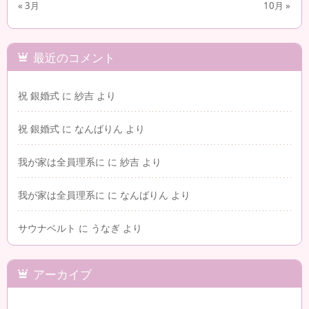
« 3月
10月 »
最近のコメント
祝 銀婚式
に
紗吉
より
祝 銀婚式
に
なんばりん
より
我が家は全員理系に
に
紗吉
より
我が家は全員理系に
に
なんばりん
より
サウナベルト
に
うなぎ
より
アーカイブ