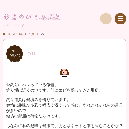
sakichi diary
検
>
2010年
>
9月
>
27日
索
2010
2010
つり
09/27
09/27
今釣りにハマっている修也。
釣り場は近くの池です。前にエビを採ってきた場所。
釣り道具は健坊のを借りています。
健坊は趣味が多彩で幅広く浅くって感じ。あれこれそれらの道具
が多いので
健坊の部屋は荷物だらけです。
ちなみに私の趣味は健康で、あとはネットと本を読むことかな？